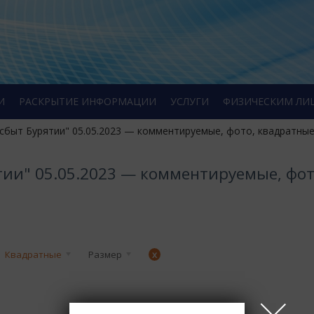
И
РАСКРЫТИЕ ИНФОРМАЦИИ
УСЛУГИ
ФИЗИЧЕСКИМ ЛИ
сбыт Бурятии" 05.05.2023 — комментируемые, фото, квадратны
тии" 05.05.2023 — комментируемые, фот
Квадратные
Размер
x