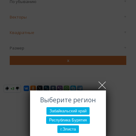
По убыванию
Векторы
Квадратные
Размер
x
+3
Выберите регион
Забайкальский край
Республика Бурятия
г.Элиста