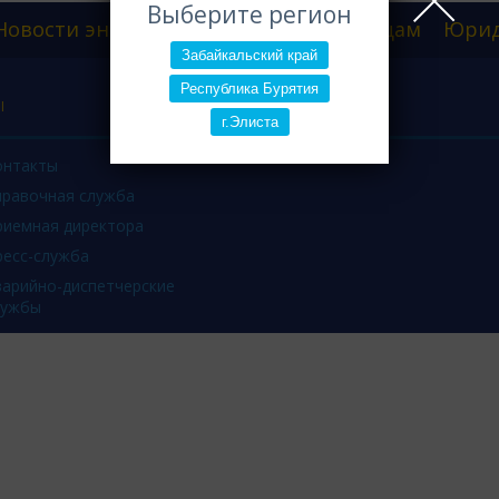
Выберите регион
Новости энергетики
Физическим лицам
Юрид
Забайкальский край
Республика Бурятия
Ы
г.Элиста
онтакты
правочная служба
риемная директора
ресс-служба
варийно-диспетчерские
лужбы