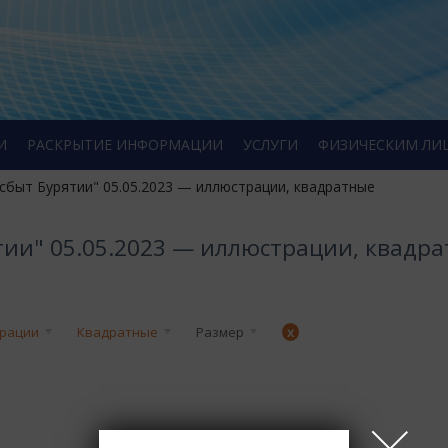
И
РАСКРЫТИЕ ИНФОРМАЦИИ
УСЛУГИ
ФИЗИЧЕСКИМ ЛИ
сбыт Бурятии" 05.05.2023 — иллюстрации, квадратные
тии" 05.05.2023 — иллюстрации, квадр
рации
Квадратные
Размер
x