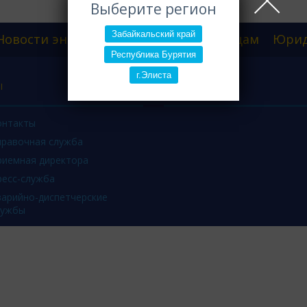
Выберите регион
Забайкальский край
Новости энергетики
Физическим лицам
Юрид
Республика Бурятия
г.Элиста
Ы
онтакты
правочная служба
риемная директора
ресс-служба
варийно-диспетчерские
лужбы