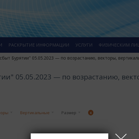
И
РАСКРЫТИЕ ИНФОРМАЦИИ
УСЛУГИ
ФИЗИЧЕСКИМ ЛИ
сбыт Бурятии" 05.05.2023 — по возрастанию, векторы, вертикал
ии" 05.05.2023 — по возрастанию, вект
торы
Вертикальные
Размер
x