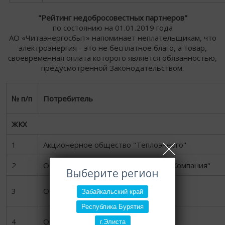
"Рейтинг недобросовестных партнеров"
по состоянию на 01.01.2019 года
АО «Читаэнергосбыт» напоминает неплательщикам, что
электроэнергия - это не бесплатное благо, а товар,
своевременная оплата которого является обязанностью,
предусмотренной Законодательством.
№ п/п
Потребитель
ЖКХ
1
Акционерное общество "Теплоэнерго"
2
ООО "Таксимовская Коммунальная Компания"
Выберите регион
3
ООО "Регистр. Кичера"
Забайкальский край
Республика Бурятия
4
ООО "Регистр. Водолей"
г.Элиста