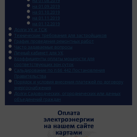
на 01.08.2019
на 01.09.2019
на 01.10.2019
на 01.11.2019
на 01.12.2019
Долги УК и ТСЖ
Технические требования для застройщиков
График проведения ремонтных работ
Часто задаваемые вопросы
Личный кабинет для УК
Коэффициенты оплаты мощности для
соответствующих зон суток
Сальдирование по п.66 442 Постановления
Правительства
Порядок и условия внесения платежей по договору
энергоснабжения
Долги Садоводческих, огороднических или дачных
объединений граждан