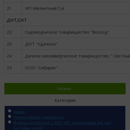
21
ИП Мелентьев С.А.
ДНТ,СНТ
22
Садоводческое товарищество "Восход"
23
ДНТ "Удачное"
24
Дачное некоммерческое товарищество " Све
25
ООО "Сибиряк"
Регион:
Категории
Акции
Нормативные документы
Формы договоров с ЮЛ, ИП, гражданами (не для
бытовых нужд)