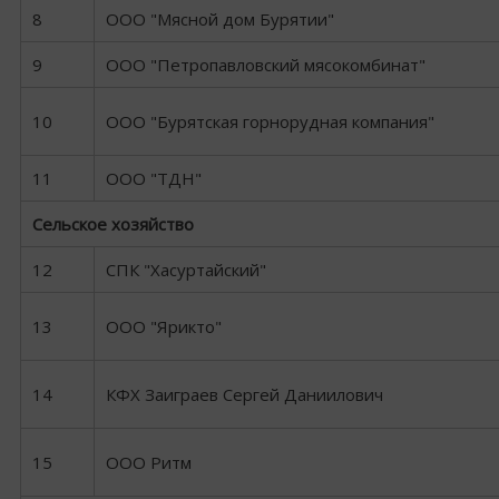
8
ООО "Мясной дом Бурятии"
9
ООО "Петропавловский мясокомбинат"
10
ООО "Бурятская горнорудная компания"
11
ООО "ТДН"
Сельское хозяйство
12
СПК "Хасуртайский"
13
ООО "Ярикто"
14
КФХ Заиграев Сергей Даниилович
15
ООО Ритм