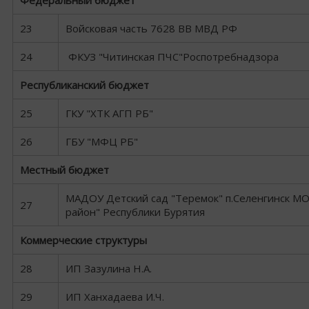
Федеральный бюджет
23
Войсковая часть 7628 ВВ МВД РФ
24
ФКУЗ "Читинская ПЧС"Роспотребнадзора
Республиканский бюджет
25
ГКУ "ХТК АГП РБ"
26
ГБУ "МФЦ РБ"
Местный бюджет
МАДОУ Детский сад "Теремок" п.Селенгинск МО
27
район" Республики Бурятия
Коммерческие структуры
28
ИП Зазулина Н.А.
29
ИП Ханхадаева И.Ч.