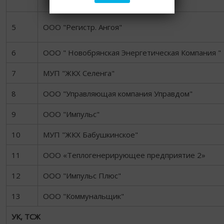
5
ООО "Регистр. Ангоя"
6
ООО " Новобрянская Энергетическая Компания "
7
МУП "ЖКХ Селенга"
8
ООО "Управляющая компания Управдом"
9
ООО "Импульс"
10
МУП "ЖКХ Бабушкинское"
11
ООО «Теплогенерирующее предприятие 2»
12
ООО "Импульс Плюс"
13
ООО "Коммунальщик"
УК, ТСЖ