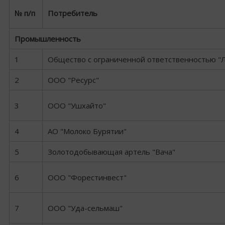
№ п/п
Потребитель
Промышленность
1
Общество с ограниченной ответственностью "
2
ООО "Ресурс"
3
ООО "Ушхайто"
4
АО "Молоко Бурятии"
5
Золотодобывающая артель "Вача"
6
ООО "Форестинвест"
7
ООО "Уда-сельмаш"