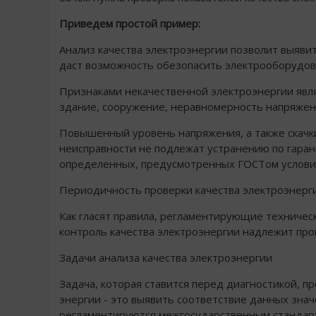
Приведем простой пример:
Анализ качества электроэнергии позволит выяви
даст возможность обезопасить электрооборудов
Признаками некачественной электроэнергии явл
здание, сооружение, неравномерность напряжени
Повышенный уровень напряжения, а также скачки
неисправности не подлежат устранению по гарант
определенных, предусмотренных ГОСТом услови
Периодичность проверки качества электроэнерг
Как гласят правила, регламентирующие техничес
контроль качества электроэнергии надлежит пров
Задачи анализа качества электроэнергии
Задача, которая ставится перед диагностикой, п
энергии - это выявить соответствие данных зна
регламентируются межгосударственным стандар