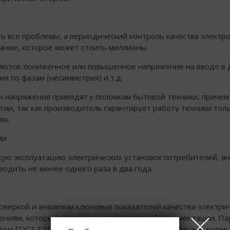
ть все проблемы, а периодический контроль качества электр
ание, которое может стоить миллионы.
яются: пониженное или повышенное напряжение на вводе в 
я по фазам (несимметрия) и т.д.
 напряжения приводят к поломкам бытовой техники, причем
ии, так как производитель гарантирует работу техники толь
ях.
ии
кую эксплуатацию электрических установок потребителей, ан
одить не менее одного раза в два года.
роверкой и анализом ключевых показателей качества электри
чениям, которые прописаны в нормативной документации. П
том ГОСТ 32144-2013, в котором подробно прописаны норм