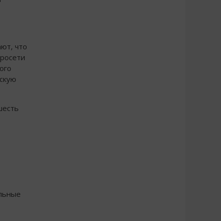
ют, что
тросети
ого
ескую
шесть
альные