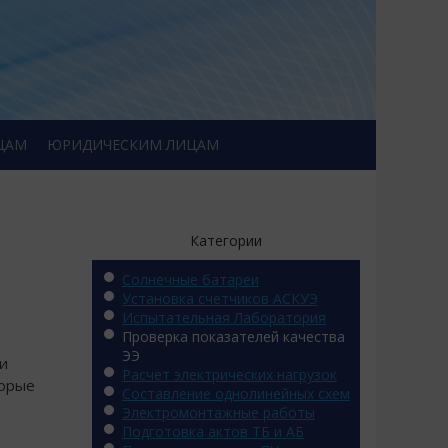
ЦАМ
ЮРИДИЧЕСКИМ ЛИЦАМ
Категории
Солнечные батареи
Установка счетчиков АСКУЭ
Испытательная Лаборатория
Проверка показателей качества
ЭЭ
 и
Расчет электрических нагрузок
торые
Составление однолинейных схем
Электромонтажные работы
Подготовка актов ТБ и АБ