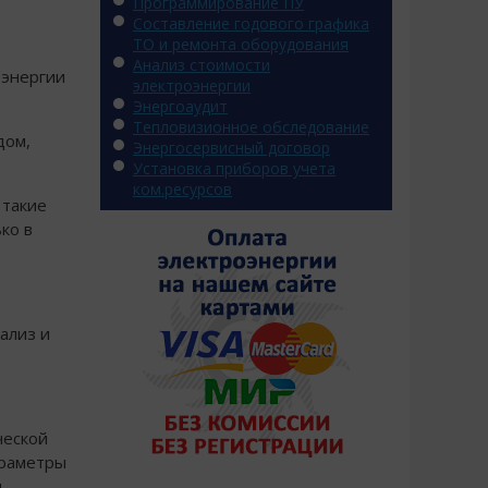
Программирование ПУ
Составление годового графика
ТО и ремонта оборудования
Анализ стоимости
оэнергии
электроэнергии
Энергоаудит
Тепловизионное обследование
дом,
Энергосервисный договор
Установка приборов учета
ком.ресурсов
 такие
ко в
ализ и
ческой
араметры
ы