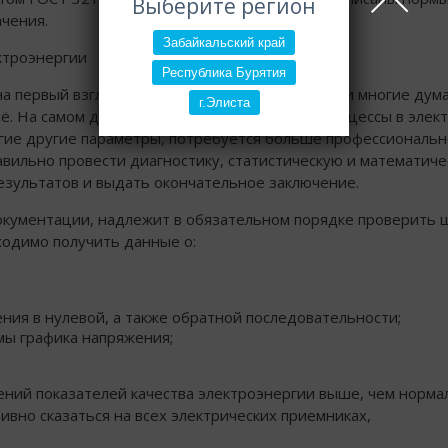
Выберите регион
ачения.
Забайкальский край
ктроэнергии
Республика Бурятия
на первый взгляд довольно простая процедура и многие дума
г.Элиста
ё. На самом деле всё не так просто. Многие процессы в элек
огие другие параметры, потребуется больше профессиональн
авильно провести диагностику, статистическую и математич
езультатов и выдать окончательное заключение.
окументации, надлежит в обязательном порядке проверить 
одимо получить данные о:
я в нулевой, а также обратной последовательности;
мы графика напряжения;
ений показателей качества электроэнергии выше, чем норм
вно сказаться на всех электрических приемниках,