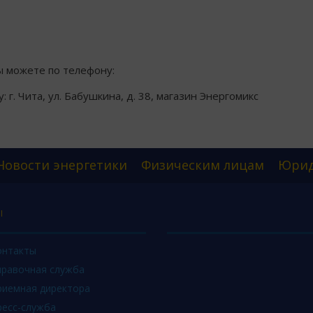
ы можете по телефону:
 г. Чита, ул. Бабушкина, д. 38, магазин Энергомикс
Новости энергетики
Физическим лицам
Юрид
Ы
онтакты
правочная служба
риемная директора
ресс-служба