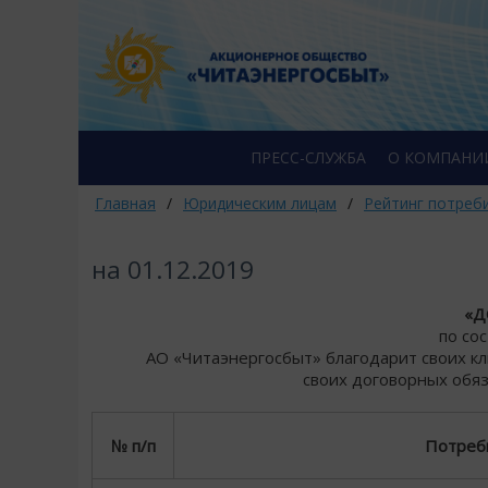
ПРЕСС-СЛУЖБА
О КОМПАНИ
Главная
/
Юридическим лицам
/
Рейтинг потреб
на 01.12.2019
«Д
по со
АО «Читаэнергосбыт» благодарит своих к
своих договорных обяз
№ п/п
Потреб