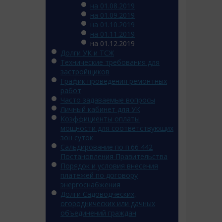
на 01.08.2019
на 01.09.2019
на 01.10.2019
на 01.11.2019
на 01.12.2019
Долги УК и ТСЖ
Технические требования для
застройщиков
График проведения ремонтных
работ
Часто задаваемые вопросы
Личный кабинет для УК
Коэффициенты оплаты
мощности для соответствующих
зон суток
Сальдирование по п.66 442
Постановления Правительства
Порядок и условия внесения
платежей по договору
энергоснабжения
Долги Садоводческих,
огороднических или дачных
объединений граждан