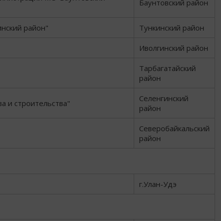
Баунтовский район
нский район"
Тункинский район
Иволгинский район
Тарбагатайский
район
Селенгинский
а и строительства"
район
Северобайкальский
район
г.Улан-Удэ