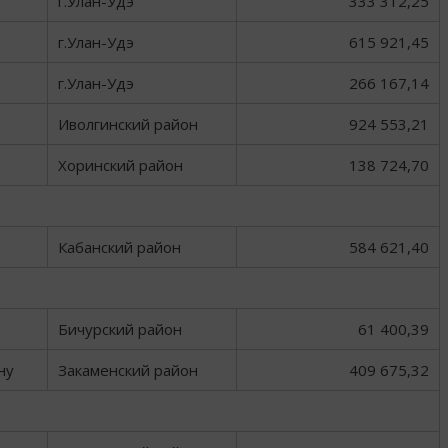
г.Улан-Удэ
333 312,25
г.Улан-Удэ
615 921,45
г.Улан-Удэ
266 167,14
Иволгинский район
924 553,21
Хоринский район
138 724,70
Кабанский район
584 621,40
Бичурский район
61 400,39
ну
Закаменский район
409 675,32