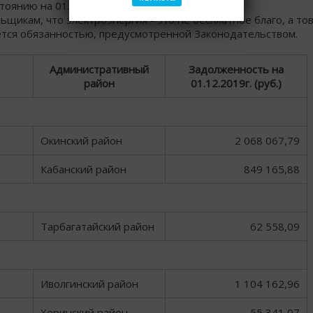
стоянию на 01.12.2019 года
икам, что электроэнергия - это не бесплатное благо, а тов
ется обязанностью, предусмотренной Законодательством.
Административный
Задолженность на
район
01.12.2019г. (руб.)
Окинский район
2 068 067,79
Кабанский район
849 165,88
Тарбагатайский район
62 558,09
Иволгинский район
1 104 162,96
Хоринский район
55 341,07