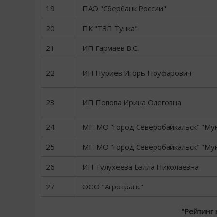
19
ПАО "Сбербанк России"
20
ПК "ТЗП Тунка"
21
ИП Гармаев В.С.
22
ИП Нуриев Игорь Ноуфарович
23
ИП Попова Ирина Олеговна
24
МП МО "город Северобайкальск" "Му
25
МП МО "город Северобайкальск" "Му
26
ИП Тулухеева Бэлла Николаевна
27
ООО "Агротранс"
"Рейтинг 