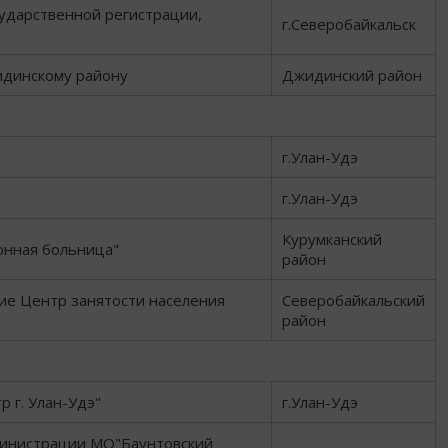
ударственной регистрации,
г.Северобайкальск
динскому району
Джидинский район
г.Улан-Удэ
г.Улан-Удэ
Курумканский
онная больница"
район
ие Центр занятости населения
Северобайкальский
район
 г. Улан-Удэ"
г.Улан-Удэ
министрации МО"Баунтовский