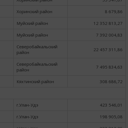
Хоринский район
8 679,86
Муйский район
12 352 813,27
Муйский район
7 392 004,83
Северобайкальский
22 457 311,86
район
Северобайкальский
7 495 834,63
район
Кяхтинский район
308 686,72
г.Улан-Удэ
423 546,01
г.Улан-Удэ
198 905,08