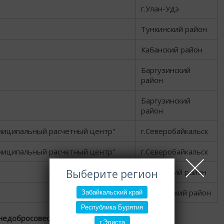
г.Улан-Удэ
Тункинский район
Кабанский район
Баргузинский
район
Баргузинский
район
ниципальный расчетный центр"
г.Северобайкальск
ниципальный расчетный центр"
г.Северобайкальск
Выберите регион
Кяхтинский район
Закаменский район
Забайкальский край
Республика Бурятия
недобросовестных партнеров"
г.Элиста