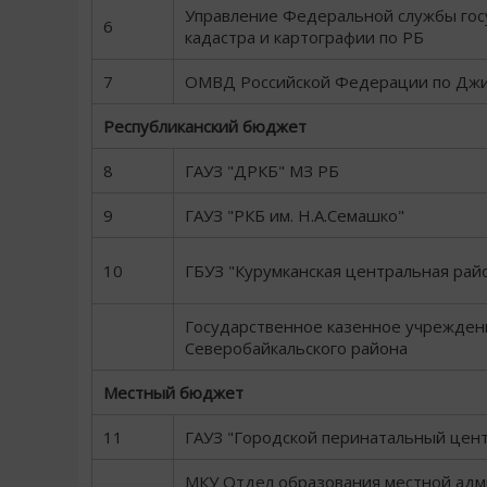
Управление Федеральной службы гос
6
кадастра и картографии по РБ
7
ОМВД Российской Федерации по Джи
Республиканский бюджет
8
ГАУЗ "ДРКБ" МЗ РБ
9
ГАУЗ "РКБ им. Н.А.Семашко"
10
ГБУЗ "Курумканская центральная рай
Государственное казенное учрежден
Северобайкальского района
Местный бюджет
11
ГАУЗ "Городской перинатальный центр
МКУ Отдел образования местной ад