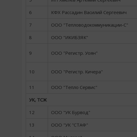
6
КФХ Рассадин Василий Сергеевич
7
ООО "Тепловодокоммуникации-С"
8
ООО "ИКИБЗЯК"
9
ООО "Регистр. Уоян"
10
ООО "Регистр. Кичера"
11
ООО "Тепло Сервис"
УК, ТСЖ
12
ООО "УК Бурвод"
13
ООО "УК "СТАФ"