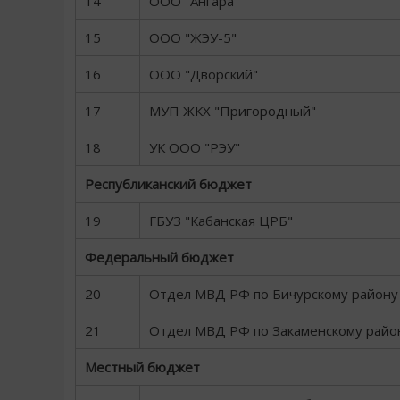
14
ООО "Ангара"
15
ООО "ЖЭУ-5"
16
ООО "Дворский"
17
МУП ЖКХ "Пригородный"
18
УК ООО "РЭУ"
Республиканский бюджет
19
ГБУЗ "Кабанская ЦРБ"
Федеральный бюджет
20
Отдел МВД РФ по Бичурскому району
21
Отдел МВД РФ по Закаменскому райо
Местный бюджет