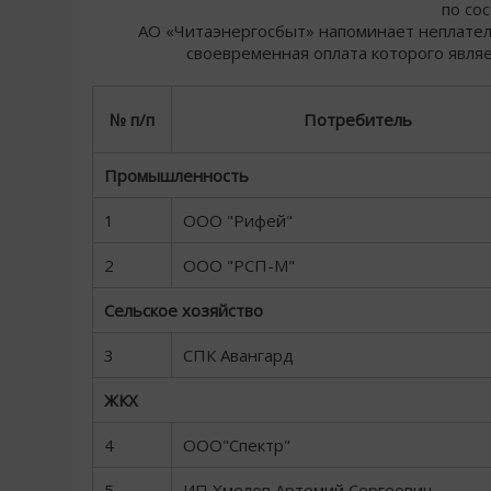
по со
АО «Читаэнергосбыт» напоминает неплательщ
своевременная оплата которого явля
№ п/п
Потребитель
Промышленность
1
ООО "Рифей"
2
ООО "РСП-М"
Сельское хозяйство
3
СПК Авангард
ЖКХ
4
ООО"Спектр"
5
ИП Хмелев Артемий Сергеевич