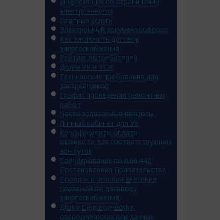
Информация об ограничении
электроэнергии
Платные услуги
Электронный документооборот
Как заключить договор
энергоснабжения
Рейтинг потребителей
Долги УК и ТСЖ
Технические требования для
застройщиков
График проведения ремонтных
работ
Часто задаваемые вопросы
Личный кабинет для УК
Коэффициенты оплаты
мощности для соответствующих
зон суток
Сальдирование по п.66 442
Постановления Правительства
Порядок и условия внесения
платежей по договору
энергоснабжения
Долги Садоводческих,
огороднических или дачных