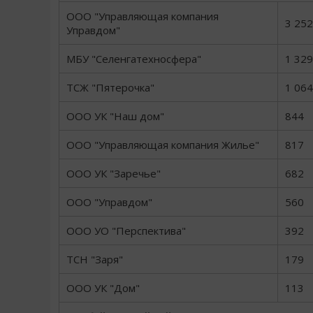
ООО "Управляющая компания
3 252
Управдом"
МБУ "Селенгатехносфера"
1 329
ТСЖ "Пятерочка"
1 064
ООО УК "Наш дом"
844
ООО "Управляющая компания Жилье"
817
ООО УК "Заречье"
682
ООО "Управдом"
560
ООО УО "Перспектива"
392
ТСН "Заря"
179
ООО УК "Дом"
113