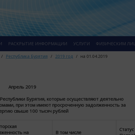
И
РАСКРЫТИЕ ИНФОРМАЦИИ
УСЛУГИ
ФИЗИЧЕСКИМ ЛИ
/
Республика Бурятия
/
2019 год
/
на 01.04.2019
Апрель 2019
еспублики Бурятия, которые осуществляют деятельно
омами, при этом имеют просроченную задолженность за
ергию свыше 100 тысяч рублей
торская
Статус
лженность на
В том числе