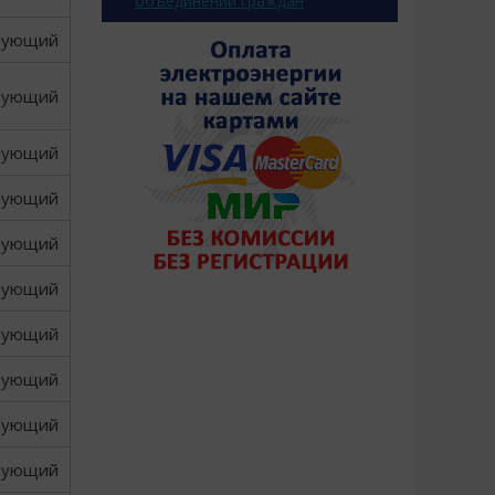
объединений граждан
вующий
вующий
вующий
вующий
вующий
вующий
вующий
вующий
вующий
вующий