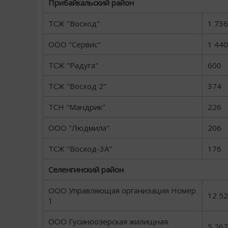
Прибайкальский район
ТСЖ "Восход"
1 736
ООО "Сервис"
1 440
ТСЖ "Радуга"
600
ТСЖ "Восход 2"
374
ТСН "Мандрик"
226
ООО "Людмила"
206
ТСЖ "Восход-3А"
176
Селенгинский район
ООО Управляющая организация Номер
12 5
1
ООО Гусиноозерская жилищная
5 267