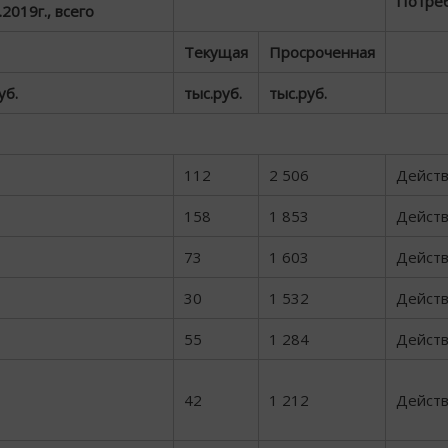
Потре
.2019г., всего
Текущая
Просроченная
уб.
тыс.руб.
тыс.руб.
112
2 506
Дейст
158
1 853
Дейст
73
1 603
Дейст
30
1 532
Дейст
55
1 284
Дейст
42
1 212
Дейст