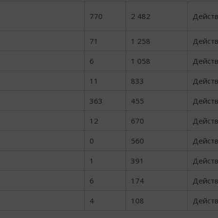
770
2 482
Дейст
71
1 258
Дейст
6
1 058
Дейст
11
833
Дейст
363
455
Дейст
12
670
Дейст
0
560
Дейст
1
391
Дейст
6
174
Дейст
4
108
Дейст