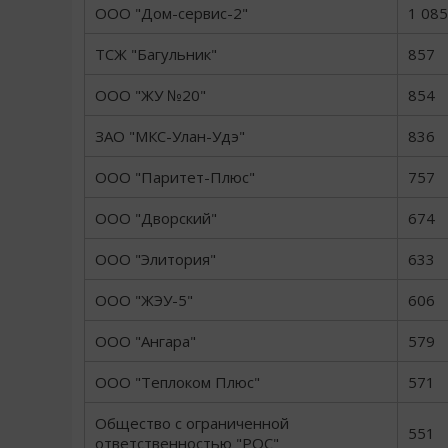
ООО "Дом-сервис-2"
1 085
ТСЖ "Багульник"
857
ООО "ЖУ №20"
854
ЗАО "МКС-Улан-Удэ"
836
ООО "Паритет-Плюс"
757
ООО "Дворский"
674
ООО "Элитория"
633
ООО "ЖЭУ-5"
606
ООО "Ангара"
579
ООО "Теплоком Плюс"
571
Общество с ограниченной
551
ответственностью "РОС"