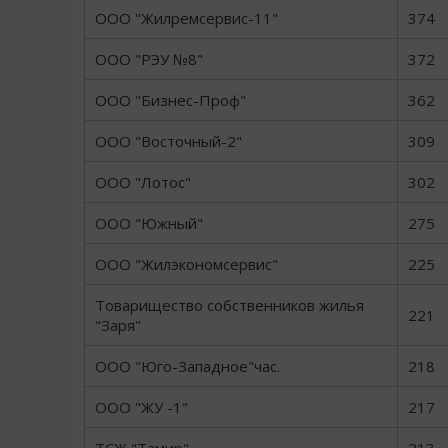
ООО "Жилремсервис-11"
374
ООО "РЭУ №8"
372
ООО "Бизнес-Проф"
362
ООО "Восточный-2"
309
ООО "Лотос"
302
ООО "Южный"
275
ООО "Жилэкономсервис"
225
Товарищество собственников жилья
221
"Заря"
ООО "Юго-Западное"час.
218
ООО "ЖУ -1"
217