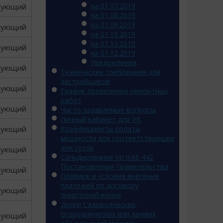
на 01.07.2019
вующий
на 01.08.2019
на 01.09.2019
вующий
на 01.10.2019
на 01.11.2019
вующий
на 01.12.2019
Уведомления
вующий
Технические требования для
застройщиков
вующий
График проведения ремонтных
работ
вующий
Часто задаваемые вопросы
Личный кабинет для УК
вующий
Коэффициенты оплаты
мощности для соответствующих
зон суток
вующий
Сальдирование по п.66 442
Постановления Правительства
вующий
Порядок и условия внесения
платежей по договору
вующий
энергоснабжения
Долги Садоводческих,
огороднических или дачных
вующий