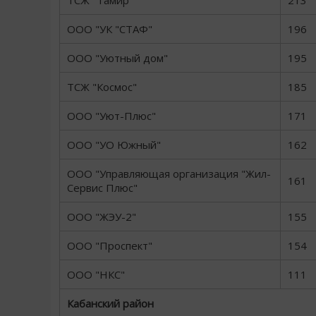
ТСЖ "Тамир"
213
ООО "УК "СТАФ"
196
ООО "Уютный дом"
195
ТСЖ "Космос"
185
ООО "Уют-Плюс"
171
ООО "УО Южный"
162
ООО "Управляющая организация "Жил-
161
Сервис Плюс"
ООО "ЖЭУ-2"
155
ООО "Проспект"
154
ООО "НКС"
111
Кабанский район