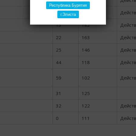
19
195
Дейст
Республика Бурятия
87
109
Дейст
г.Элиста
13
182
Дейст
22
163
Дейст
25
146
Дейст
44
118
Дейст
59
102
Дейст
31
125
32
122
Дейст
0
111
Дейст