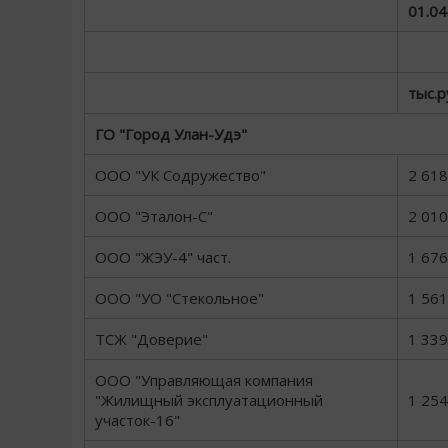
01.04
тыс.р
ГО "Город Улан-Удэ"
ООО "УК Содружество"
2 618
ООО "Эталон-С"
2 010
ООО "ЖЭУ-4" част.
1 676
ООО "УО "Стекольное"
1 561
ТСЖ "Доверие"
1 339
ООО "Управляющая компания
"Жилищный эксплуатационный
1 254
участок-16"