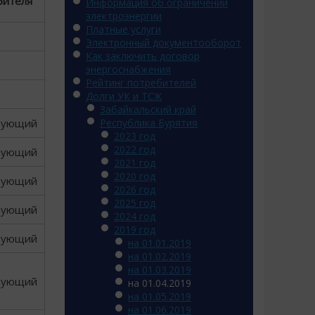
бителя
Информация об ограничении
электроэнергии
Платные услуги
Электронный документооборот
Как заключить договор
энергоснабжения
Рейтинг потребителей
Долги УК и ТСЖ
Забайкальский край
вующий
Республика Бурятия
2023 год
2022 год
вующий
2021 год
2020 год
вующий
2026 год
2025 год
вующий
2024 год
2019 год
вующий
на 01.01.2019
на 01.02.2019
на 01.03.2019
вующий
на 01.04.2019
на 01.05.2019
на 01.06.2019