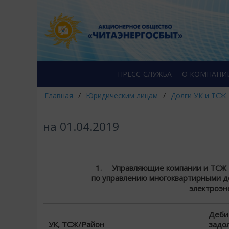
ПРЕСС-СЛУЖБА
О КОМПАНИ
Главная
/
Юридическим лицам
/
Долги УК и ТСЖ
на 01.04.2019
1. Управляющие компании и ТСЖ Р
по управлению многоквартирными д
электроэн
Деби
УК, ТСЖ/Район
задо