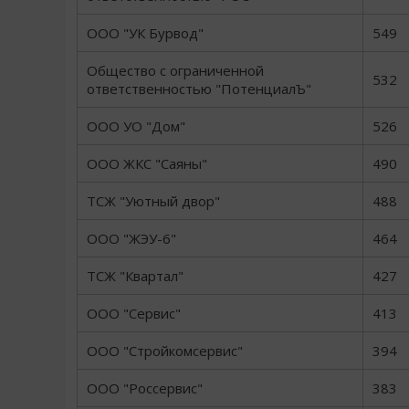
ООО "УК Бурвод"
549
Общество с ограниченной
532
ответственностью "ПотенциалЪ"
ООО УО "Дом"
526
ООО ЖКС "Саяны"
490
ТСЖ "Уютный двор"
488
ООО "ЖЭУ-6"
464
ТСЖ "Квартал"
427
ООО "Сервис"
413
ООО "Стройкомсервис"
394
ООО "Россервис"
383