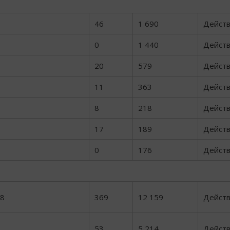
46
1 690
Дейст
0
1 440
Дейст
20
579
Дейст
11
363
Дейст
8
218
Дейст
17
189
Дейст
0
176
Дейст
28
369
12 159
Дейст
53
5 214
Дейст