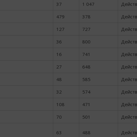
37
1 047
Дейст
479
378
Дейст
127
727
Дейст
36
800
Дейст
16
741
Дейст
27
648
Дейст
48
585
Дейст
32
574
Дейст
108
471
Дейст
70
501
Дейст
63
488
Дейст