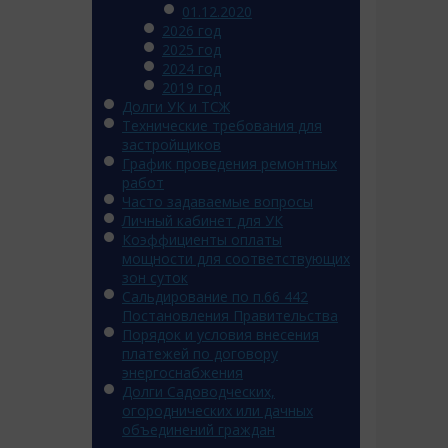
01.12.2020
2026 год
2025 год
2024 год
2019 год
Долги УК и ТСЖ
Технические требования для
застройщиков
График проведения ремонтных
работ
Часто задаваемые вопросы
Личный кабинет для УК
Коэффициенты оплаты
мощности для соответствующих
зон суток
Сальдирование по п.66 442
Постановления Правительства
Порядок и условия внесения
платежей по договору
энергоснабжения
Долги Садоводческих,
огороднических или дачных
объединений граждан