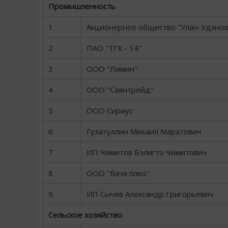
Промышленность
1
Акционерное общество "Улан-Удэнск
2
ПАО "ТГК - 14"
3
ООО "Лимин"
4
ООО "Саянтрейд"
5
ООО Сириус
6
Гузатуллин Михаил Маратович
7
ИП Чимитов Бэлигто Чимитович
8
ООО "Вача плюс"
9
ИП Сычёв Александр Григорьевич
Сельское хозяйство