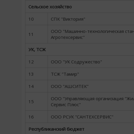
Сельское хозяйство
10
СПК "Виктория"
ООО "Машинно-технологическая ста
11
Агротехсервис"
УК, ТСЖ
12
ООО "УК Содружество"
13
ТСЖ "Тамир"
14
ООО "АШСИТЕК"
ООО "Управляющая организация "Жи
15
Сервис Плюс"
16
ООО РСУК "САНТЕХСЕРВИС"
Республиканский бюджет