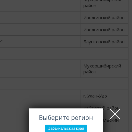
район
Иволгинский район
Иволгинский район
е"
Баунтовский район
Мухоршибирский
район
г. Улан-Удэ
Кабанский район
Выберите регион
Прибайкальский
район
Забайкальский край