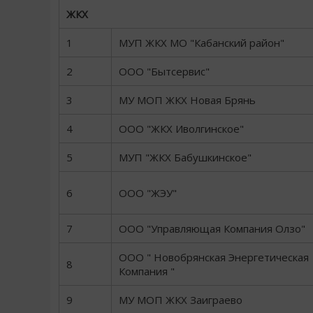
ЖКХ
1
МУП ЖКХ МО "Кабанский район"
2
ООО "Бытсервис"
3
МУ МОП ЖКХ Новая Брянь
4
ООО "ЖКХ Иволгинское"
5
МУП "ЖКХ Бабушкинское"
6
ООО "ЖЭУ"
7
ООО "Управляющая Компания Олзо"
ООО " Новобрянская Энергетическая
8
Компания "
9
МУ МОП ЖКХ Заиграево