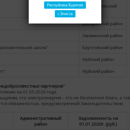
Республика Бурятия
Прибайкальский
район
г.Элиста
Джидинский район
Закаменский район
разовательная школа"
Баунтовский район
Муйский район
ет"
Муйский район
недобросовестных партнеров"
стоянию на 01.05.2020 года
икам, что электроэнергия - это не бесплатное благо, а тов
ется обязанностью, предусмотренной Законодательством.
Административный
Задолженность на
район
01.01.2020г. (руб.)