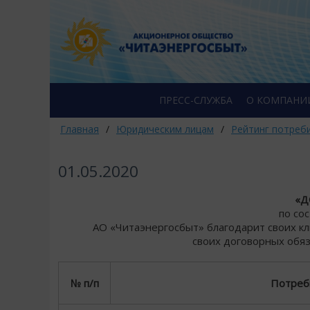
ПРЕСС-СЛУЖБА
О КОМПАНИ
Главная
/
Юридическим лицам
/
Рейтинг потреб
01.05.2020
«Д
по со
АО «Читаэнергосбыт» благодарит своих к
своих договорных обяз
№ п/п
Потреб