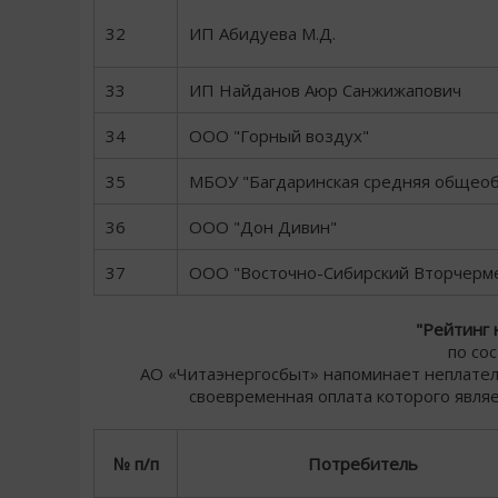
32
ИП Абидуева М.Д.
33
ИП Найданов Аюр Санжижапович
34
ООО "Горный воздух"
35
МБОУ "Багдаринская средняя общеоб
36
ООО "Дон Дивин"
37
ООО "Восточно-Сибирский Вторчерм
"Рейтинг 
по со
АО «Читаэнергосбыт» напоминает неплательщ
своевременная оплата которого явля
№ п/п
Потребитель