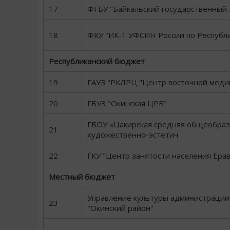
17
ФГБУ "Байкальский государственный 
18
ФКУ "ИК-1 УФСИН России по Республ
Республиканский бюджет
19
ГАУЗ "РКЛРЦ "Центр восточной мед
20
ГБУЗ "Окинская ЦРБ"
ГБОУ «Цакирская средняя общеобраз
21
художественно-эстетич
22
ГКУ "Центр занятости населения Ера
Местный бюджет
Управление культуры администрации
23
"Окинский район"