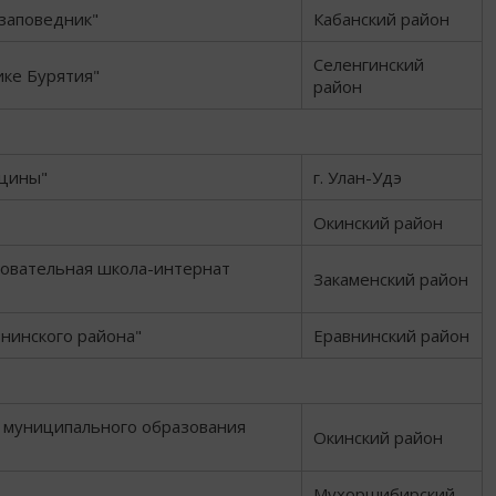
заповедник"
Кабанский район
Селенгинский
ике Бурятия"
район
ицины"
г. Улан-Удэ
Окинский район
овательная школа-интернат
Закаменский район
внинского района"
Еравнинский район
 муниципального образования
Окинский район
Мухоршибирский