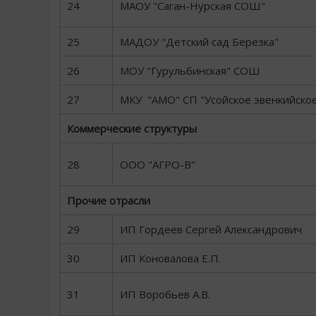
24
МАОУ "Саган-Нурская СОШ"
25
МАДОУ "Детский сад Березка"
26
МОУ "Гурульбинская" СОШ
27
МКУ "АМО" СП "Усойское эвенкийско
Коммерческие структуры
28
ООО "АГРО-В"
Прочие отрасли
29
ИП Гордеев Сергей Александрович
30
ИП Коновалова Е.П.
31
ИП Воробьев А.В.