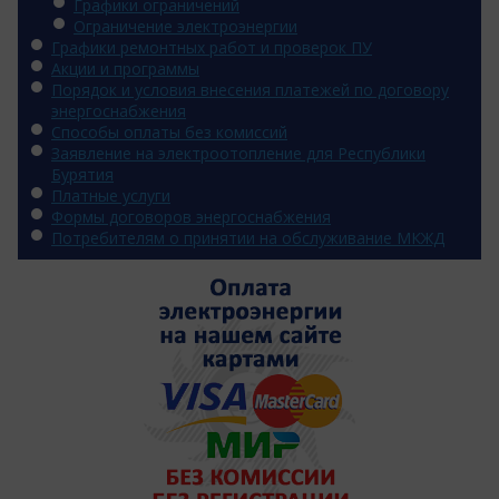
Графики ограничений
Ограничение электроэнергии
Графики ремонтных работ и проверок ПУ
Акции и программы
Порядок и условия внесения платежей по договору
энергоснабжения
Способы оплаты без комиссий
Заявление на электроотопление для Республики
Бурятия
Платные услуги
Формы договоров энергоснабжения
Потребителям о принятии на обслуживание МКЖД