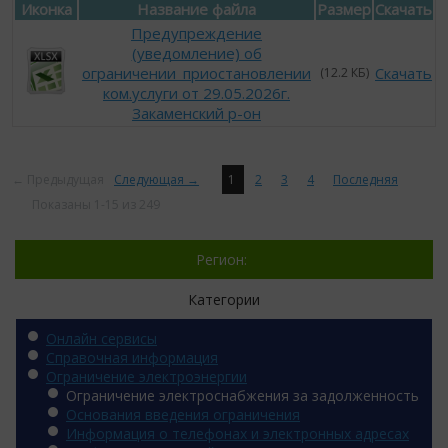
Иконка
Название файла
Размер
Скачать
Предупреждение
(уведомление) об
ограничении_приостановлении
Скачать
(12.2 КБ)
ком.услуги от 29.05.2026г.
Закаменский р-он
← Предыдущая
Следующая →
1
2
3
4
Последняя
Показаны 1-15 из 249
Регион:
Категории
Онлайн сервисы
Справочная информация
Ограничение электроэнергии
Ограничение электроснабжения за задолженность
Основания введения ограничения
Информация о телефонах и электронных адресах