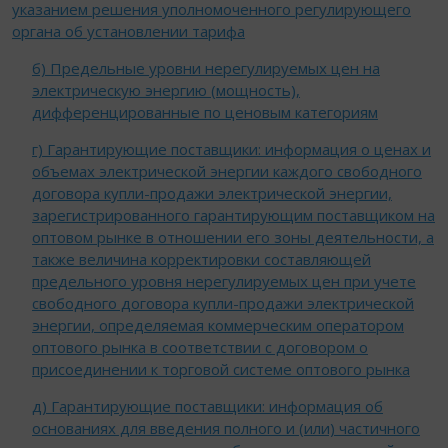
указанием решения уполномоченного регулирующего
органа об установлении тарифа
б) Предельные уровни нерегулируемых цен на
электрическую энергию (мощность),
дифференцированные по ценовым категориям
г) Гарантирующие поставщики: информация о ценах и
объемах электрической энергии каждого свободного
договора купли-продажи электрической энергии,
зарегистрированного гарантирующим поставщиком на
оптовом рынке в отношении его зоны деятельности, а
также величина корректировки составляющей
предельного уровня нерегулируемых цен при учете
свободного договора купли-продажи электрической
энергии, определяемая коммерческим оператором
оптового рынка в соответствии с договором о
присоединении к торговой системе оптового рынка
д) Гарантирующие поставщики: информация об
основаниях для введения полного и (или) частичного