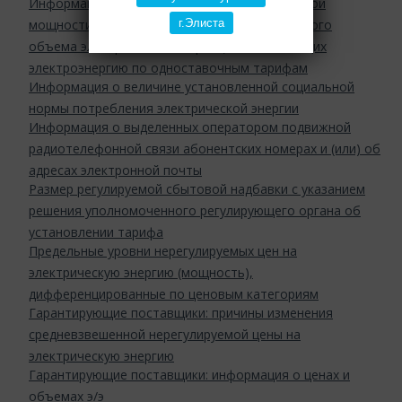
Информация о порядке определения расчетной
мощности потребителей (исходя из заявленного
г.Элиста
объема электрической энергии), оплачивающих
электроэнергию по одноставочным тарифам
Информация о величине установленной социальной
нормы потребления электрической энергии
Информация о выделенных оператором подвижной
радиотелефонной связи абонентских номерах и (или) об
адресах электронной почты
Размер регулируемой сбытовой надбавки с указанием
решения уполномоченного регулирующего органа об
установлении тарифа
Предельные уровни нерегулируемых цен на
электрическую энергию (мощность),
дифференцированные по ценовым категориям
Гарантирующие поставщики: причины изменения
средневзвешенной нерегулируемой цены на
электрическую энергию
Гарантирующие поставщики: информация о ценах и
объемах э/э