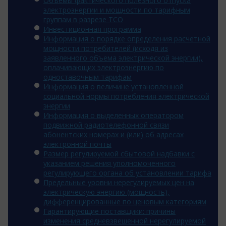
Объемы фактического полезного отпуска
электроэнергии и мощности по тарифным
группам в разрезе ТСО
Инвестиционная программа
Информация о порядке определения расчетной
мощности потребителей (исходя из
заявленного объема электрической энергии),
оплачивающих электроэнергию по
одноставочным тарифам
Информация о величине установленной
социальной нормы потребления электрической
энергии
Информация о выделенных оператором
подвижной радиотелефонной связи
абонентских номерах и (или) об адресах
электронной почты
Размер регулируемой сбытовой надбавки с
указанием решения уполномоченного
регулирующего органа об установлении тарифа
Предельные уровни нерегулируемых цен на
электрическую энергию (мощность),
дифференцированные по ценовым категориям
Гарантирующие поставщики: причины
изменения средневзвешенной нерегулируемой