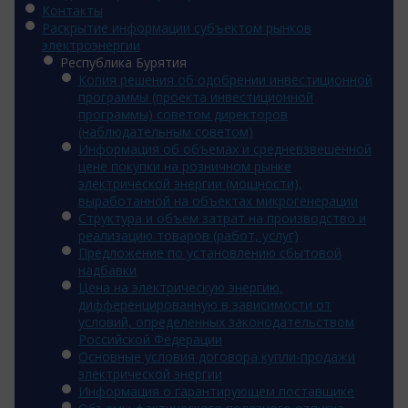
Контакты
Раскрытие информации субъектом рынков
электроэнергии
Республика Бурятия
Копия решения об одобрении инвестиционной
программы (проекта инвестиционной
программы) советом директоров
(наблюдательным советом)
Информация об объемах и средневзвешенной
цене покупки на розничном рынке
электрической энергии (мощности),
выработанной на объектах микрогенерации
Структура и объем затрат на производство и
реализацию товаров (работ, услуг)
Предложение по установлению сбытовой
надбавки
Цена на электрическую энергию,
дифференцированную в зависимости от
условий, определенных законодательством
Российской Федерации
Основные условия договора купли-продажи
электрической энергии
Информация о гарантирующем поставщике