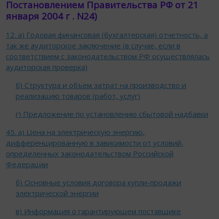
Постановлением Правительства РФ от 21
января 2004 г . N24)
12. a) Годовая финансовая (бухгалтерская) отчетность, а
так же аудиторское заключение (в случае, если в
соответствием с законодательством РФ осуществлялась
аудиторская проверка)
б) Структура и объем затрат на производство и
реализацию товаров (работ, услуг)
г) Предложение по установлению сбытовой надбавки
45. а) Цена на электрическую энергию,
дифференцированную в зависимости от условий,
определенных законодательством Российской
Федерации
б) Основные условия договора купли-продажи
электрической энергии
в) Информация о гарантирующем поставщике