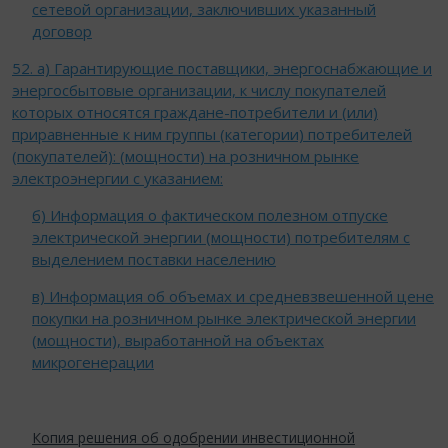
сетевой организации, заключивших указанный
договор
52. а) Гарантирующие поставщики, энергоснабжающие и
энергосбытовые организации, к числу покупателей
которых относятся граждане-потребители и (или)
приравненные к ним группы (категории) потребителей
(покупателей): (мощности) на розничном рынке
электроэнергии с указанием:
б) Информация о фактическом полезном отпуске
электрической энергии (мощности) потребителям с
выделением поставки населению
в) Информация об объемах и средневзвешенной цене
покупки на розничном рынке электрической энергии
(мощности), выработанной на объектах
микрогенерации
Копия решения об одобрении инвестиционной