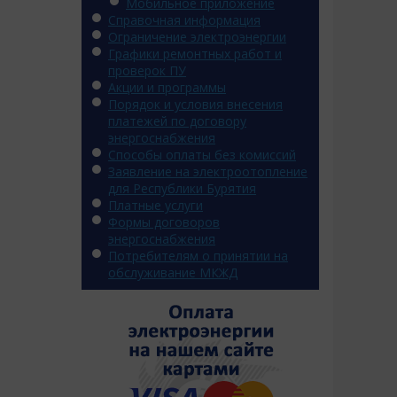
Мобильное приложение
Справочная информация
Ограничение электроэнергии
Графики ремонтных работ и
проверок ПУ
Акции и программы
Порядок и условия внесения
платежей по договору
энергоснабжения
Способы оплаты без комиссий
Заявление на электроотопление
для Республики Бурятия
Платные услуги
Формы договоров
энергоснабжения
Потребителям о принятии на
обслуживание МКЖД