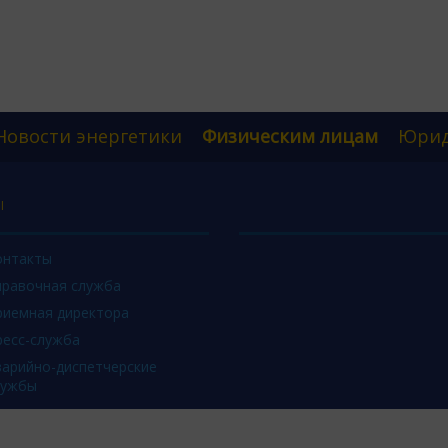
Новости энергетики
Физическим лицам
Юрид
Ы
онтакты
правочная служба
риемная директора
ресс-служба
варийно-диспетчерские
лужбы