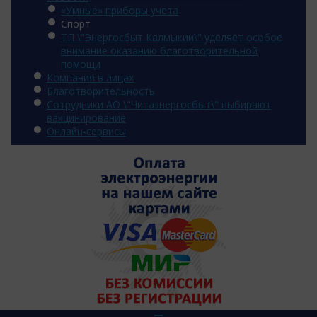
«Умные» приборы учета
Спорт
ТП \"Энергосбыт Калмыкии\" уделяет особое
внимание оказанию благотворительной
помощи
Компания в лицах
Благотворительность
Сотрудники АО \"Читаэнергосбыт\" выбирают
вакцинирование
Онлайн-сервисы