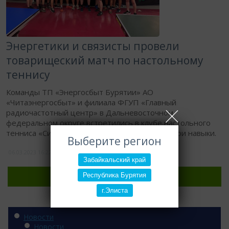
Энергетики и связисты провели
товарищеский матч по настольному
теннису
Команды ТП «Энергосбыт Бурятии» АО
«Читаэнергосбыт» и филиала ФГУП «Главный
радиочастотный центр» в Дальневосточном
федеральном округе встретились в клубе настольного
тенниса «Сильвер-болл», чтобы проверить свои навыки.
Выберите регион
06.03.2023
16:22
1493
Забайкальский край
Республика Бурятия
Регион:
г.Элиста
Категории
Новости
Новости