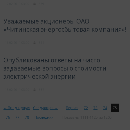
17.02.2011
03:00
1339
Уважаемые акционеры ОАО
«Читинская энергосбытовая компания»!
16.02.2011
03:00
1314
Опубликованы ответы на часто
задаваемые вопросы о стоимости
электрической энергии
15.02.2011
03:00
1337
← Предыдущая
Следующая →
Первая
72
73
74
75
76
77
78
Последняя
Показаны 1111-1125 из 1205