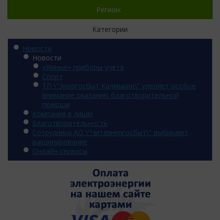
Регион:
Категории
Новости
Новости
«Умные» приборы учета
Спорт
ТП \"Энергосбыт Калмыкии\" уделяет особое
внимание оказанию благотворительной
помощи
Компания в лицах
Благотворительность
Сотрудники АО \"Читаэнергосбыт\" выбирают
вакцинирование
Онлайн-сервисы