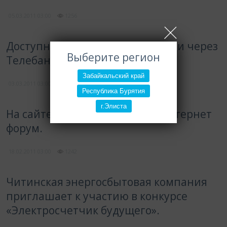
05.03.2011
03:00
1256
Доступна оплата электроэнергии через
Выберите регион
Телебанк ВТБ24.
Забайкальский край
03.03.2011
03:00
1636
Республика Бурятия
г.Элиста
На сайте компании запущен интернет
форум.
18.02.2011
03:00
1242
Читинская энергосбытовая компания
приглашает к участию в конкурсе
«Электросчетчик будущего».