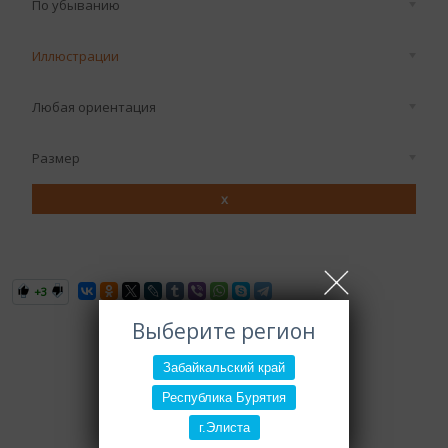
По убыванию
Иллюстрации
Любая ориентация
Размер
x
+3
Выберите регион
Забайкальский край
Республика Бурятия
г.Элиста