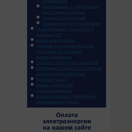
ограничения
Информация о телефонах и
электронных адресах
Графики ограничений
Ограничение электроэнергии
Графики ремонтных работ и
проверок ПУ
Акции и программы
Порядок и условия внесения
платежей по договору
энергоснабжения
Способы оплаты без комиссий
Заявление на электроотопление
для Республики Бурятия
Платные услуги
Формы договоров
энергоснабжения
Потребителям о принятии на
обслуживание МКЖД