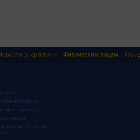
Новости энергетики
Физическим лицам
Юрид
Ы
онтакты
правочная служба
риемная директора
ресс-служба
варийно-диспетчерские
лужбы