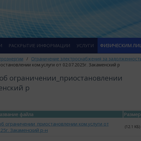
И
РАСКРЫТИЕ ИНФОРМАЦИИ
УСЛУГИ
ФИЗИЧЕСКИМ ЛИ
троэнергии
/
Ограничение электроснабжения за задолженност
становлении ком.услуги от 02.07.2025г. Закаменский р
 об ограничении_приостановлении
менский р
азвание файла
Размер
б ограничении_приостановлении ком.услуги от
(12.1 КБ)
025г. Закаменский р-н