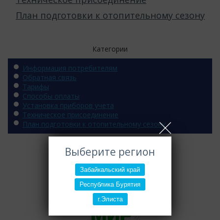
План подготовки к отопительному сезону
Категории
Информация потребителям
Обратная связь
Тарифы
Способы оплаты
Установка приборов учета
Техническое присоединение
План подготовки к отопительному сезону
Выберите регион
Забайкальский край
Республика Бурятия
г.Элиста