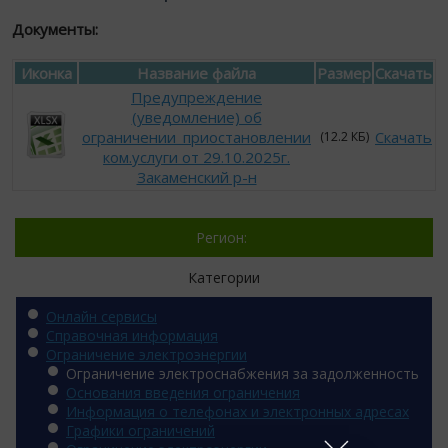
Документы:
Иконка
Название файла
Размер
Скачать
Предупреждение
(уведомление) об
ограничении_приостановлении
Скачать
(12.2 КБ)
ком.услуги от 29.10.2025г.
Закаменский р-н
Регион:
Категории
Онлайн сервисы
Справочная информация
Ограничение электроэнергии
Ограничение электроснабжения за задолженность
Основания введения ограничения
Информация о телефонах и электронных адресах
Графики ограничений