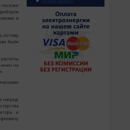
Онлайн-сервисы
 поселке
приборов
селению в
я, потому
учаи были
 расчеты
начен на
и.
ическими
 наград:
стерства
натора и
офеевичу