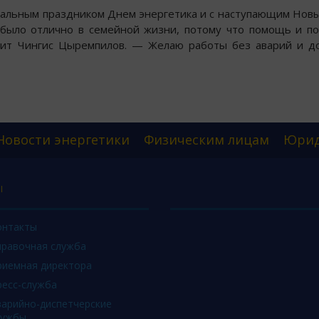
альным праздником Днем энергетика и с наступающим Новы
 было отлично в семейной жизни, потому что помощь и п
рит Чингис Цыремпилов. — Желаю работы без аварий и д
Новости энергетики
Физическим лицам
Юрид
Ы
онтакты
правочная служба
риемная директора
ресс-служба
варийно-диспетчерские
лужбы