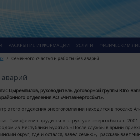
И
РАСКРЫТИЕ ИНФОРМАЦИИ
УСЛУГИ
ФИЗИЧЕСКИМ ЛИ
ах
/
Семейного счастья и работы без аварий
з аварий
гис Цыремпилов, руководитель договорной группы Юго-Зап
районного отделения АО «Читаэнергосбыт».
тр этого отделения энергокомпании находится в поселке Аг
гис Тимофеевич трудится в структуре энергосбыта с 2001 
родом из Республики Бурятия. «После службы в армии приех
гинский округ, где и остался, завел семью», -рассказывает Чин