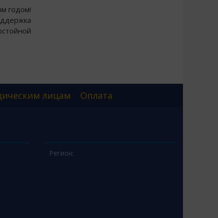
м годом!
оддержка
остойной
ическим лицам
Оплата
Регион: