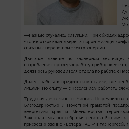
Пер
Дул
уче
Мог
—Разные случались ситуации. При обходах адресо
что не открывали дверь, а порой жильцы конфлик
связаны с воровством электроэнергии.
Двигаясь дальше по карьерной лестнице, 
потребления, проверял работу приборов учета,
должность руководителя отдела по работе с на
Далее- работа в юридическом отделе, где нео
лицами. По опыту — с населением работать слож
Трудовая деятельность Чингиса Цыремпилова в 
Благодарностью и Почетной грамотой предпри
энергетики края и Министерства территори
Законодательного собрания региона. Его имя за
присвоено звание «Ветеран АО «Читаэнергосбыт