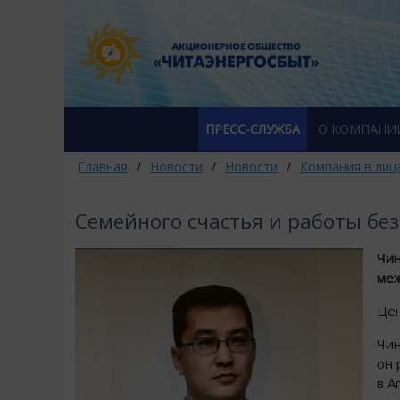
ПРЕСС-СЛУЖБА
О КОМПАНИ
Главная
/
Новости
/
Новости
/
Компания в лиц
Семейного счастья и работы бе
Чин
меж
Цен
Чин
он 
в А