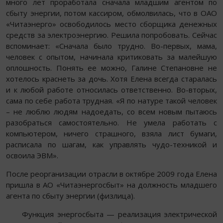
много лет проработала сначала младшим агентом по
сбыту энергии, потом кассиром, обмолвилась, что в ОАО
«Читаэнерго» освободилось место сборщика денежных
средств за электроэнергию. Решила попробовать. Сейчас
вспоминает: «Сначала было трудно. Во-первых, мама,
человек с опытом, начинала критиковать за малейшую
оплошность. Понять ее можно, Галине Степановне не
хотелось краснеть за дочь. Хотя Елена всегда старалась
и к любой работе относилась ответственно. Во-вторых,
сама по себе работа трудная. «Я по натуре такой человек
– не люблю людям надоедать, со всем новым пытаюсь
разобраться самостоятельно. Не умела работать с
компьютером, ничего страшного, взяла лист бумаги,
расписала по шагам, как управлять чудо-техникой и
освоила ЭВМ».
После реорганизации отрасли в октябре 2009 года Елена
пришла в АО «Читаэнергосбыт» на должность младшего
агента по сбыту энергии (физлица).
Функция энергосбыта — реализация электрической