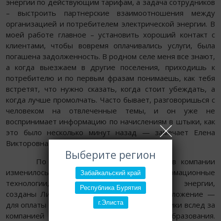
энергии по действующим тарифам, а задача сотрудников
– выстроить партнерские взаимоотношения между
организацией и потребителем электрической энергии. В
моей работе главное – установить хороший контакт с
клиентами, чтобы вовремя оплачивались услуги, была
погашена задолженность. В родном селе меня все знают,
а когда выезжаем в другие поселения, приходишь к
потребителю и по первым фразам понимаешь, как тебя
встретят, что нужно сказать, когда стоит убеждать, а
когда лучше промолчать. Часто бывает, разговоришься с
человеком на отвлеченные темы, и он уже не
воспринимает информацию по начислениям в штыки, как
это было несколько минут назад — замечает Елена
Викторовна.
Выберите регион
По ее словам, за 15 лет многое в компании
изменилось — совершенствуются информационные
Забайкальский край
технологии, автоматизируются расчеты энергии,
Республика Бурятия
созданы Личный кабинет и мобильное приложение —
г.Элиста
для оплаты и передачи показаний. И сотрудники вслед за
компанией растут, повышают уровень образования.