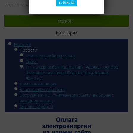
г.Элиста
27.09.2011
02:00
1206
Регион:
Категории
Новости
Новости
«Умные» приборы учета
Спорт
ТП \"Энергосбыт Калмыкии\" уделяет особое
внимание оказанию благотворительной
помощи
Компания в лицах
Благотворительность
Сотрудники АО \"Читаэнергосбыт\" выбирают
вакцинирование
Онлайн-сервисы