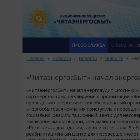
ПРЕСС-СЛУЖБА
О КОМПАНИ
Главная
/
Новости
/
Новости
/
Новости
/
«Чи
«Читаэнергосбыт» начал энерго
«Читаэнергосбыт» начал энергоаудит «Росинки»
партнерства саморегулируемых организаций «Эн
проведению энергетических обследований органи
энергосбытовая компания приступила к проведе
социально-реабилитационный центр для несоверш
заключенным договором, специалисты энергосбыт
«Росинки»— два здания, гараж и котельная. В об
реабилитационный центр для несовершеннолетн