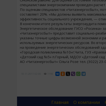
Ононском районе. Для оценки состояния теплов
специалистами энергокомпании проведен расчет 
По оценкам специалистов «Читаэнергосбыт», по
составляет 20%. «Мы должны выявить максималь
эффективность социального учреждения, — отме
В конечном итоге результаты энергоаудита помо
Энергетическое обследование ГУСО «Росинка» за
«Читаэнергосбыт» предоставит социально-реаби
указаны точные цифры возможной экономии и р
используемых энергетических ресурсов. Во втор
на проведение энергетических обследований зда
«Городская поликлиника №10»г.Чита, ГУЗ «Краев
«Детский сад №5» п.Горный, МДОУ «Детский сад
АО «Читаэнергосбыт» Ольга Розе тел. (3022) 23-
18.11.2011
02:00
1198
Главная
О компании