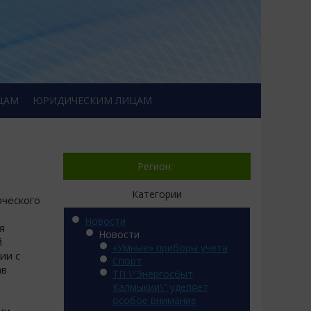
ЦАМ
ЮРИДИЧЕСКИМ ЛИЦАМ
Регион:
Категории
рческого
Новости
я
Новости
й
«Умные» приборы учета
ии с
Спорт
ав
ТП \"Энергосбыт
Калмыкии\" уделяет
особое внимание