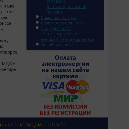
ии
оказанию
данным.
благотворительной
центре
помощи
скую
Компания в лицах
рисов. —
Благотворительность
Сотрудники АО
».
\"Читаэнергосбыт\"
выбирают вакцинирование
будут
Онлайн-сервисы
но
оговоров
й, МДОУ
екретарь
ическим лицам
Оплата