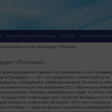
И
РАСКРЫТИЕ ИНФОРМАЦИИ
УСЛУГИ
ФИЗИЧЕСКИМ ЛИ
таэнергосбыт» начал энергоаудит «Росинки».
аудит «Росинки».
. Гарантирующий поставщик электроэнергии и член некомме
ергоПрофАудит» — АО «Читаэнергосбыт» начало работу по
заций и учреждений в Забайкальском крае. В начале октябр
нию энергетического обследования ГУСО «Верхнецасучейски
еннолетних «Росинка» Забайкальского края». В соответств
а осуществят энергоаудит всех объектов, входящих в сост
щей сложности энергетики обследуют 930,5 кв.м. Социально-
их «Росинка» — одно из крупных социальных учреждений в