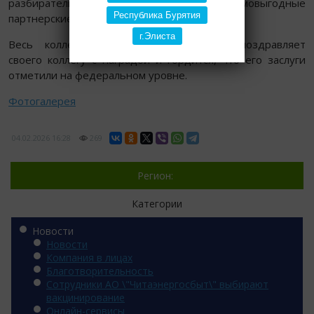
разбирательствам, выстраивая взаимовыгодные
Республика Бурятия
партнерские отношения.
г.Элиста
Весь коллектив АО «Читаэнергосбыт» поздравляет
своего коллегу с наградой и гордится, что его заслуги
отметили на федеральном уровне.
Фотогалерея
04.02.2026
16:28
269
Регион:
Категории
Новости
Новости
Компания в лицах
Благотворительность
Сотрудники АО \"Читаэнергосбыт\" выбирают
вакцинирование
Онлайн-сервисы