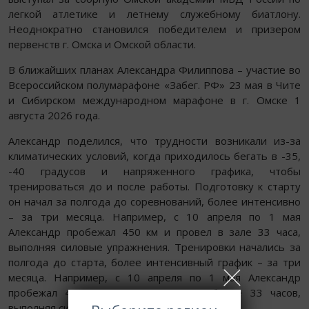
легкой атлетике и летнему служебному биатлону.
Неоднократно становился победителем и призером
первенств г. Омска и Омской области.
В ближайших планах Александра Филиппова – участие во
Всероссийском полумарафоне «Забег. РФ» 23 мая в Чите
и Сибирском международном марафоне в г. Омске 1
августа 2026 года.
Александр поделился, что трудности возникали из-за
климатических условий, когда приходилось бегать в -35,
-40 градусов и напряженного графика, чтобы
тренироваться до и после работы. Подготовку к старту
он начал за полгода до соревнований, более интенсивно
– за три месяца. Например, с 10 апреля по 1 мая
Александр пробежал 450 км и провел в зале 33 часа,
выполняя силовые упражнения. Тренировки начались за
полгода до старта, более интенсивный график – за три
месяца. Например, с 10 апреля по 1 мая Александр
пробежал 450 км и провел в зале более 33 часов,
выполняя силовые упражнения.