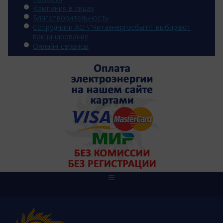
Компания в лицах
Благотворительность
Сотрудники АО \"Читаэнергосбыт\" выбирают
вакцинирование
Онлайн-сервисы