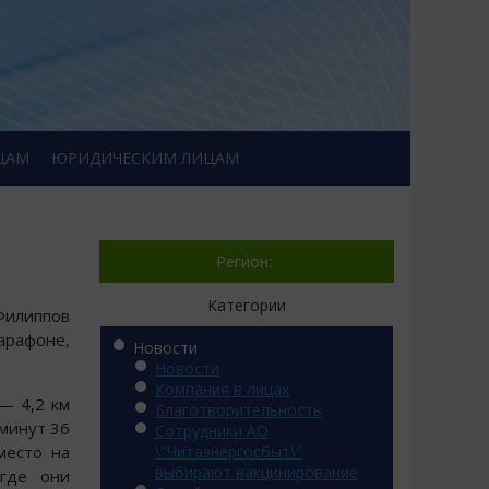
ЦАМ
ЮРИДИЧЕСКИМ ЛИЦАМ
Регион:
Категории
Филиппов
арафоне,
Новости
Новости
Компания в лицах
— 4,2 км
Благотворительность
минут 36
Сотрудники АО
место на
\"Читаэнергосбыт\"
выбирают вакцинирование
 где они