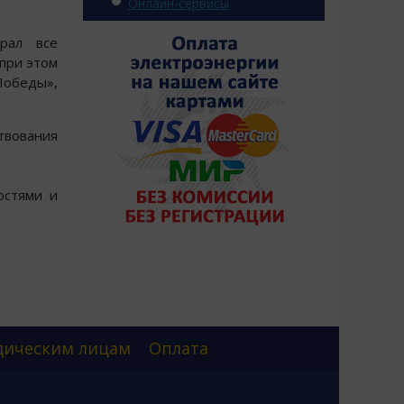
Онлайн-сервисы
рал все
 при этом
обеды»,
твования
остями и
ическим лицам
Оплата