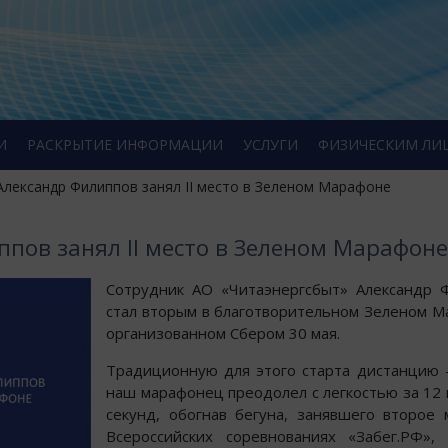
И
РАСКРЫТИЕ ИНФОРМАЦИИ
УСЛУГИ
ФИЗИЧЕСКИМ ЛИ
 Александр Филиппов занял II место в Зеленом Марафоне
пов занял II место в Зеленом Марафоне
Сотрудник АО «Читаэнергсбыт» Александр 
стал вторым в благотворительном Зеленом М
организованном Сбером 30 мая.
Традиционную для этого старта дистанцию 
наш марафонец преодолел с легкостью за 12 
секунд, обогнав бегуна, занявшего второе 
Всероссийских соревнованиях «Забег.РФ»,