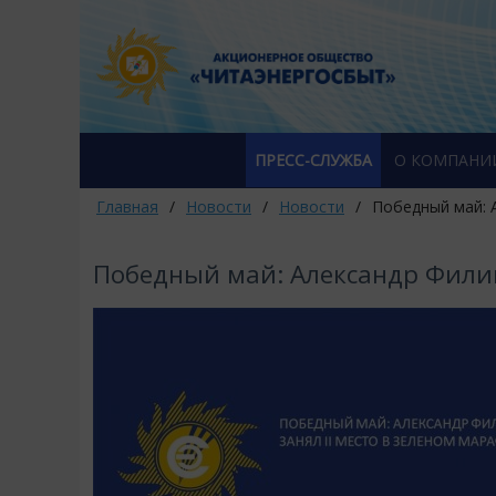
ПРЕСС-СЛУЖБА
О КОМПАНИ
Главная
/
Новости
/
Новости
/
​Победный май:
​Победный май: Александр Филип