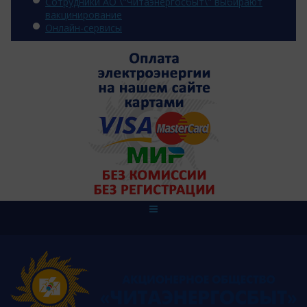
Сотрудники АО \"Читаэнергосбыт\" выбирают
вакцинирование
Онлайн-сервисы