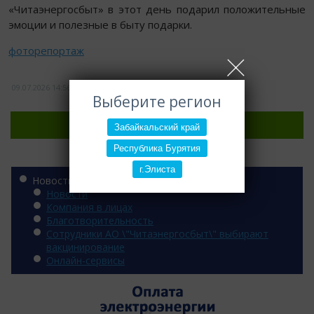
«Читаэнергосбыт» в этот день подарил положительные
эмоции и полезные в быту подарки.
фоторепортаж
09.07.2026
14:56
122
Выберите регион
Регион:
Забайкальский край
Республика Бурятия
Категории
г.Элиста
Новости
Новости
Компания в лицах
Благотворительность
Сотрудники АО \"Читаэнергосбыт\" выбирают
вакцинирование
Онлайн-сервисы