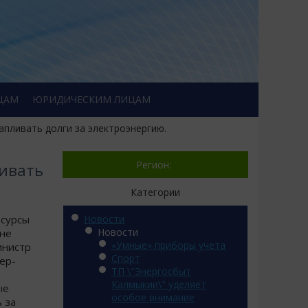
ЦАМ
ЮРИДИЧЕСКИМ ЛИЦАМ
пливать долги за электроэнергию.
Регион:
ивать
Категории
есурсы
Новости
Новости
уне
«Умные» приборы учета
инистр
Спорт
ер-
ТП \"Энергосбыт
Калмыкии\" уделяет
ые
особое внимание
 за