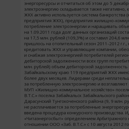
энергоресурсы и отчитаться об этом до 5 декабр
электроэнергию складывается также негативно, к
ЖКХ активно используется система банкротства (
предприятия ЖКХ), предприятия жилищно-коммун
потребление электроэнергии и наращивать объе
на 1.09.2011 года долг данных организаций состав
на 17,5 млн. рублей (109,3%) и составил 204,6 мл
пришлось на отопительный сезон 2011-2012 г.г.,
кредитовать ЖКХ и управляющие компании, обесп
и снабжая электроэнергией потребителей регион
дебиторской задолженности всех групп потребит
млн. рублей) объем дебиторской задолженность 
Забайкальскому краю 119 предприятий ЖКХ имею
более двух месяцев. Лидерами среди неплатель
за потребленную электроэнергию и возглавляют 
МУП «Жилищно-коммунальное хозяйство» поселка 
В.Т.С.» поселка Забайкальск Забайкальского райо
Дарасунский Тунгокоченского района (9, 9 млн. р
не расплачивается за потребленные энергоресур
введена процедура конкурсного производства. И
«Читаэнергосбыт» определением Арбитражного су
отношении ООО «Заб. В.Т.С.» с 10 августа 2012