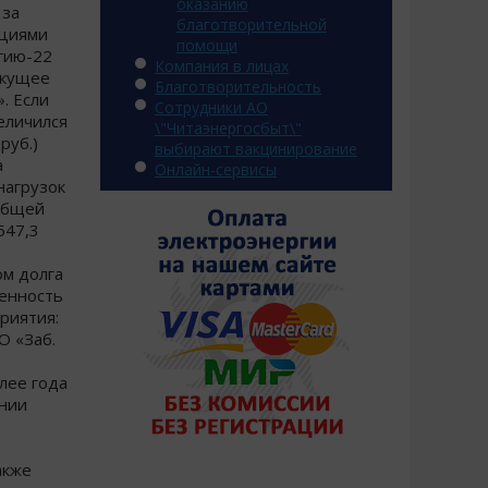
оказанию
 за
благотворительной
ациями
помощи
ргию-22
Компания в лицах
екущее
Благотворительность
. Если
Сотрудники АО
величился
\"Читаэнергосбыт\"
руб.)
выбирают вакцинирование
а
Онлайн-сервисы
нагрузок
 общей
547,3
ом долга
женность
риятия:
О «Заб.
олее года
ании
акже