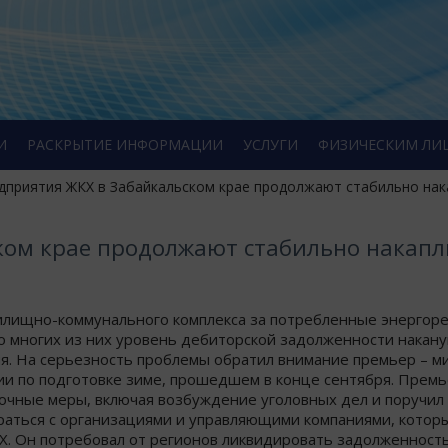
И
РАСКРЫТИЕ ИНФОРМАЦИИ
УСЛУГИ
ФИЗИЧЕСКИМ ЛИ
дприятия ЖКХ в Забайкальском крае продолжают стабильно нака
ком крае продолжают стабильно накапл
илищно-коммунального комплекса за потребленные энергор
Во многих из них уровень дебиторской задолженности накан
ня. На серьезность проблемы обратил внимание премьер – м
 по подготовке зиме, прошедшем в конце сентября. Премь
очные меры, включая возбуждение уголовных дел и поручил
раться с организациями и управляющими компаниями, котор
Х. Он потребовал от регионов ликвидировать задолженность