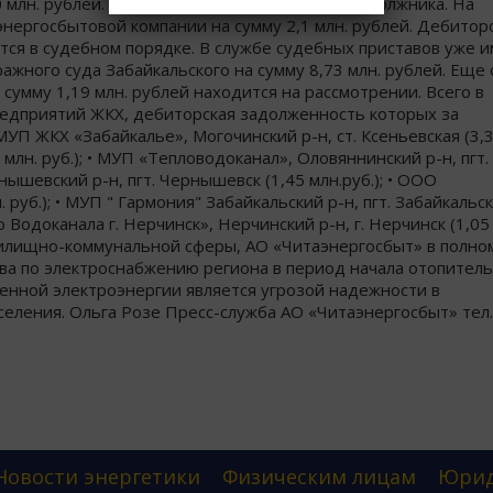
млн. рублей. Наложен арест на кассу и счета должника. На
нергосбытовой компании на сумму 2,1 млн. рублей. Дебитор
ся в судебном порядке. В службе судебных приставов уже 
жного суда Забайкальского на сумму 8,73 млн. рублей. Еще 
умму 1,19 млн. рублей находится на рассмотрении. Всего в
редприятий ЖКХ, дебиторская задолженность которых за
УП ЖКХ «Забайкалье», Могочинский р-н, ст. Ксеньевская (3,3
7 млн. руб.); • МУП «Тепловодоканал», Оловяннинский р-н, пгт.
рнышевский р-н, пгт. Чернышевск (1,45 млн.руб.); • ООО
 руб.); • МУП " Гармония" Забайкальский р-н, пгт. Забайкальск
 Водоканала г. Нерчинск», Нерчинский р-н, г. Нерчинск (1,05
жилищно-коммунальной сферы, АО «Читаэнергосбыт» в полно
ва по электроснабжению региона в период начала отопител
енной электроэнергии является угрозой надежности в
ления. Ольга Розе Пресс-служба АО «Читаэнергосбыт» тел.
Новости энергетики
Физическим лицам
Юрид