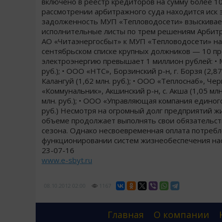
включено в реестр кредиторов на сумму более 10 
рассмотрении арбитражного суда находится иск э
задолженность МУП «Тепловодосети» взыскивает
исполнительные листы по трем решениям Арбитра
АО «Читаэнергосбыт» к МУП «Тепловодосети» на с
сентябрьском списке крупных должников — 10 п
электроэнергию превышает 1 миллион рублей: • М
руб.); • ООО «НТС», Борзинский р-н, г. Борзя (2,8
Калангуй (1,62 млн. руб.); • ООО «Теплоснаб», Че
«Коммунальник», Акшинский р-н, с. Акша (1,05 млн.
млн. руб.); • ООО «Управляющая компания единого
руб.) Несмотря на огромный долг предприятий 
объеме продолжает выполнять свои обязательст
сезона. Однако несвоевременная оплата потребл
функционировании систем жизнеобеспечения насе
23-07-16
www.e-sbyt.ru
08.10.2012
02:00
1167
Главная
О компании