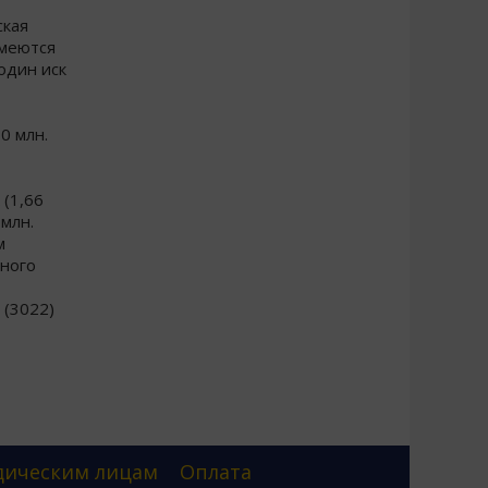
ская
имеются
один иск
0 млн.
 (1,66
 млн.
м
ьного
 (3022)
ическим лицам
Оплата