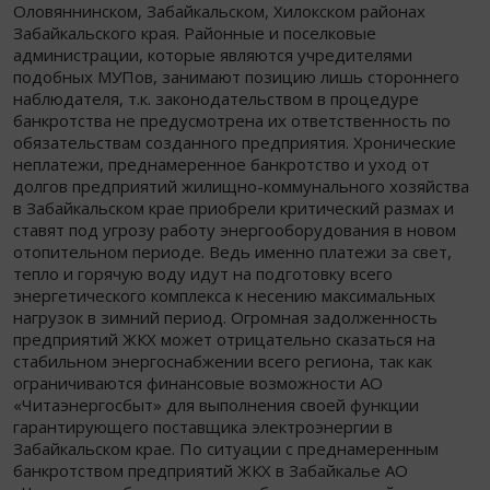
Оловяннинском, Забайкальском, Хилокском районах
Забайкальского края. Районные и поселковые
администрации, которые являются учредителями
подобных МУПов, занимают позицию лишь стороннего
наблюдателя, т.к. законодательством в процедуре
банкротства не предусмотрена их ответственность по
обязательствам созданного предприятия. Хронические
неплатежи, преднамеренное банкротство и уход от
долгов предприятий жилищно-коммунального хозяйства
в Забайкальском крае приобрели критический размах и
ставят под угрозу работу энергооборудования в новом
отопительном периоде. Ведь именно платежи за свет,
тепло и горячую воду идут на подготовку всего
энергетического комплекса к несению максимальных
нагрузок в зимний период. Огромная задолженность
предприятий ЖКХ может отрицательно сказаться на
стабильном энергоснабжении всего региона, так как
ограничиваются финансовые возможности АО
«Читаэнергосбыт» для выполнения своей функции
гарантирующего поставщика электроэнергии в
Забайкальском крае. По ситуации с преднамеренным
банкротством предприятий ЖКХ в Забайкалье АО