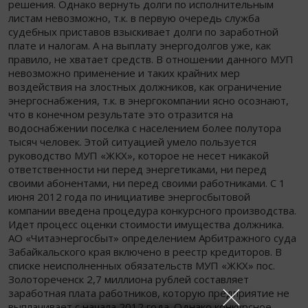
решения. Однако вернуть долги по исполнительным
листам невозможно, т.к. в первую очередь служба
судебных приставов взыскивает долги по заработной
плате и налогам. А на выплату энергодолгов уже, как
правило, не хватает средств. В отношении данного МУП
невозможно применение и таких крайних мер
воздействия на злостных должников, как ограничение
энергоснабжения, т.к. в энергокомпании ясно осознают,
что в конечном результате это отразится на
водоснабжении поселка с населением более полутора
тысяч человек. Этой ситуацией умело пользуется
руководство МУП «ЖКХ», которое не несет никакой
ответственности ни перед энергетиками, ни перед
своими абонентами, ни перед своими работниками. С 1
июня 2012 года по инициативе энергосбытовой
компании введена процедура конкурсного производства.
Идет процесс оценки стоимости имущества должника.
АО «Читаэнергосбыт» определением Арбитражного суда
Забайкальского края включено в реестр кредиторов. В
списке неисполненных обязательств МУП «ЖКХ» пос.
Золотореченск 2,7 миллиона рублей составляет
заработная плата работников, которую предприятие не
выплачивает с начала 2012 года. Однако конкурсное