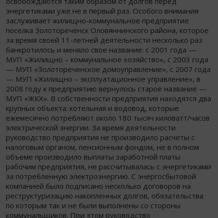
освобождаются таким образом от долгов перед
энергетиками уже не в первый раз. Особого внимания
заслуживает жилищно-коммунальное предприятие
поселка Золотореченск Оловяннинского района, которое
за время своей 11-летней деятельности несколько раз
банкротилось и меняло свое название: с 2001 года —
МУП «Жилищно – коммунальное хозяйство», с 2003 года
— МУП «Золотореченское домоуправление», с 2007 года
— МУП «Жилищно – эксплуатационное управление», в
2008 году к предприятию вернулось старое название —
МУП «ЖКХ». В собственности предприятия находятся два
крупных объекта: котельная и водовод, которые
ежемесячно потребляют около 180 тысяч киловатт/часов
электрической энергии. За время деятельности
руководство предприятия не производило расчеты с
налоговым органом, пенсионным фондом, не в полном
объеме производило выплаты заработной платы
рабочим предприятия, не рассчитывалась с энергетиками
за потребленную электроэнергию. С энергосбытовой
компанией было подписано несколько договоров на
реструктуризацию накопленных долгов, обязательства
по которым так и не были выполнены со стороны
коммунальщиков. При этом руководство