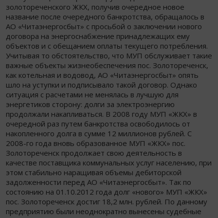
золотореченского ЖКХ, получив очередное новое
название после очередного банкротства, обращалось в
АО «Читаэнергосбыт» с просьбой о заключении нового
договора на энергоснабжение принадлежащих ему
объектов и с обещанием оплаты текущего потребления.
Учитывая то обстоятельство, что МУП обслуживает такие
важные объекты жизнеобеспечения пос. Золотореченск,
как котельная и водовод, АО «Читаэнергосбыт» опять
шло на уступки и подписывало такой договор. Однако
ситуация с расчетами не менялась в лучшую для
энергетиков сторону: долги за электроэнергию
продолжали накапливаться. В 2008 году МУП «ЖКХ» в
очередной раз путем банкротства освободилось от
накопленного долга в сумме 12 миллионов рублей. С
2008-го года вновь образованное МУП «ЖКХ» пос.
Золотореченск продолжает свою деятельность в
качестве поставщика коммунальных услуг населению, при
этом стабильно наращивая объемы дебиторской
задолженности перед АО «Читаэнергосбыт». Так по
состоянию на 01.10.2012 года долг «нового» МУП «ЖКХ»
пос. Золотореченск достиг 18,2 млн. рублей. По данному
предприятию были неоднократно вынесены судебные