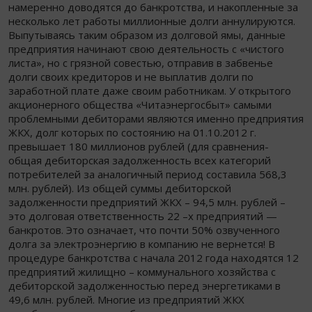
намеренно доводятся до банкротства, и накопленные за
несколько лет работы миллионные долги аннулируются.
Выпутываясь таким образом из долговой ямы, данные
предприятия начинают свою деятельность с «чистого
листа», но с грязной совестью, отправив в забвенье
долги своих кредиторов и не выплатив долги по
заработной плате даже своим работникам. У открытого
акционерного общества «Читаэнергосбыт» самыми
проблемными дебиторами являются именно предприятия
ЖКХ, долг которых по состоянию на 01.10.2012 г.
превышает 180 миллионов рублей (для сравнения-
общая дебиторская задолженность всех категорий
потребителей за аналогичный период составила 568,3
млн. рублей). Из общей суммы дебиторской
задолженности предприятий ЖКХ – 94,5 млн. рублей –
это долговая ответственность 22 –х предприятий —
банкротов. Это означает, что почти 50% озвученного
долга за электроэнергию в компанию не вернется! В
процедуре банкротства с начала 2012 года находятся 12
предприятий жилищно – коммунального хозяйства с
дебиторской задолженностью перед энергетиками в
49,6 млн. рублей. Многие из предприятий ЖКХ