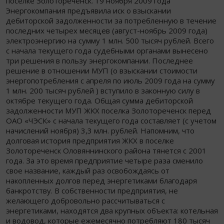
поселке Золотореченск. 19 ноября 2009 года
Энергокомпания предъявила иск о взыскании
дебиторской задолженности за потребленную в течение
последних четырех месяцев (август-ноябрь 2009 года)
электроэнергию на сумму 1 млн. 500 тысяч рублей. Всего
с начала текущего года судебными органами вынесено
три решения в пользу энергокомпании. Последнее
решение в отношении МУП (о взыскании стоимости
энергопотребления с апреля по июль 2009 года на сумму
1 млн. 200 тысяч рублей ) вступило в законную силу в
октябре текущего года. Общая сумма дебиторской
задолженности МУП ЖКХ поселка Золотореченск перед
ОАО «ЧЭСК» с начала текущего года составляет (с учетом
начислений ноября) 3,3 млн. рублей. Напомним, что
долговая история предприятия ЖКХ в поселке
Золотореченск Оловяннинского района тянется с 2001
года. За это время предприятие четыре раза сменило
свое название, каждый раз освобождаясь от
накопленных долгов перед энергетиками благодаря
банкротству. В собственности предприятия, не
желающего добровольно рассчитываться с
энергетиками, находятся два крупных объекта: котельная
и водовод, которые ежемесячно потребляют 180 тысяч