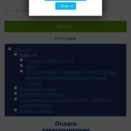
г.Элиста
26.11.2009
03:00
1362
Регион:
Категории
Новости
Новости
«Умные» приборы учета
Спорт
ТП \"Энергосбыт Калмыкии\" уделяет особое
внимание оказанию благотворительной
помощи
Компания в лицах
Благотворительность
Сотрудники АО \"Читаэнергосбыт\" выбирают
вакцинирование
Онлайн-сервисы