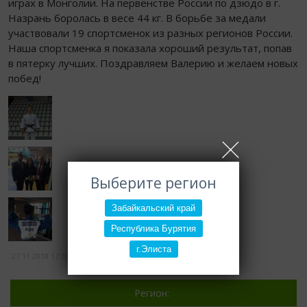
играх в Монголии. На первенстве России по дзюдо в г.
Назрань боролась в весе 44 кг. В борьбе за медали
участвовали 19 спортсменок из разных регионов России.
Наша спортсменка я показала хороший результат, попав
в пятерку лучших. Поздравляем Валерию и желаем новых
побед!
Выберите регион
Забайкальский край
Республика Бурятия
г.Элиста
27.11.2018
17:30
1631
Регион: