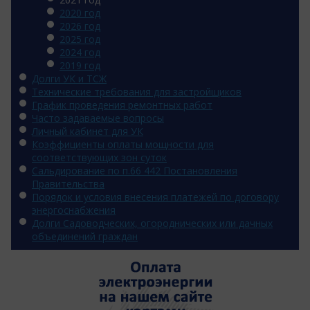
2020 год
2026 год
2025 год
2024 год
2019 год
Долги УК и ТСЖ
Технические требования для застройщиков
График проведения ремонтных работ
Часто задаваемые вопросы
Личный кабинет для УК
Коэффициенты оплаты мощности для
соответствующих зон суток
Сальдирование по п.66 442 Постановления
Правительства
Порядок и условия внесения платежей по договору
энергоснабжения
Долги Садоводческих, огороднических или дачных
объединений граждан