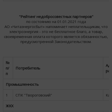
"Рейтинг недобросовестных партнеров"
по состоянию на 01.01.2021 года
АО «Читаэнергосбыт» напоминает неплательщикам, что
электроэнергия - это не бесплатное благо, а товар,
своевременная оплата которого является обязанностью,
предусмотренной Законодательством.
№
Ад
п/
Потребитель
ра
п
Промышленность
1
СПК "Твороговский"
Каб
ЖКХ