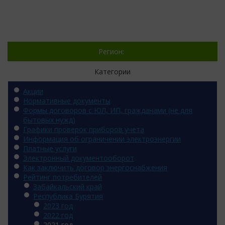
Регион:
Категории
Акции
Нормативные документы
Формы договоров с ЮЛ, ИП, гражданами (не для
бытовых нужд)
Графики проверок приборов учета
Информация об ограничении электроэнергии
Платные услуги
Электронный документооборот
Как заключить договор энергоснабжения
Рейтинг потребителей
Забайкальский край
Республика Бурятия
2023 год
2022 год
2021 год