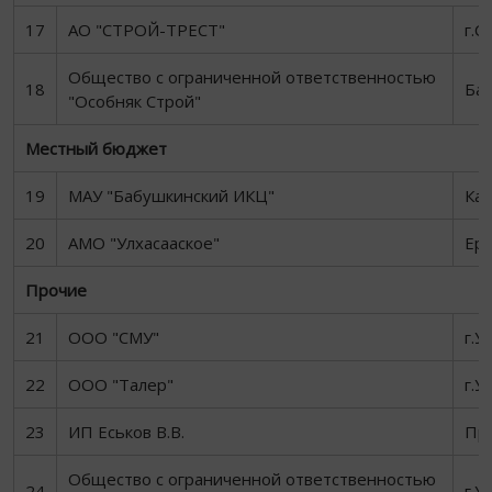
17
АО "СТРОЙ-ТРЕСТ"
г.С
Общество с ограниченной ответственностью
18
Бау
"Особняк Строй"
Местный бюджет
19
МАУ "Бабушкинский ИКЦ"
Каб
20
АМО "Улхасааское"
Ера
Прочие
21
ООО "СМУ"
г.У
22
ООО "Талер"
г.У
23
ИП Еськов В.В.
Пр
Общество с ограниченной ответственностью
24
г.У