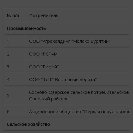
№ п/п
Потребитель
Промышленность
1
ООО "Агрохолдинг "Молоко Бурятии"
2
ООО "РСП-М"
3
ООО "Рифей"
4
ООО "ТЛТ" Восточные ворота"
Сосново-Озерское сельское потребительское 
5
Озерский рабкооп"
6
Акционерное общество "Первая нерудная комп
Сельское хозяйство