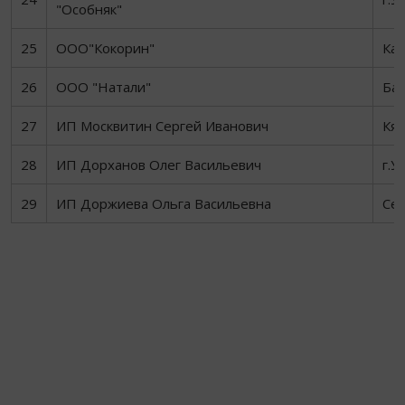
"Особняк"
25
ООО"Кокорин"
Каб
26
ООО "Натали"
Бау
27
ИП Москвитин Сергей Иванович
Кях
28
ИП Дорханов Олег Васильевич
г.У
29
ИП Доржиева Ольга Васильевна
Сел