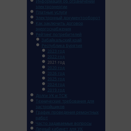
Информация об ограничении
электроэнергии
Платные услуги
Электронный документооборот
Как заключить договор
энергоснабжения
Рейтинг потребителей
Забайкальский край
Республика Бурятия
2023 год
2022 год
2021 год
2020 год
2026 год
2025 год
2024 год
2019 год
Долги УК и ТСЖ
Технические требования для
застройщиков
График проведения ремонтных
работ
Часто задаваемые вопросы
Личный кабинет для УК