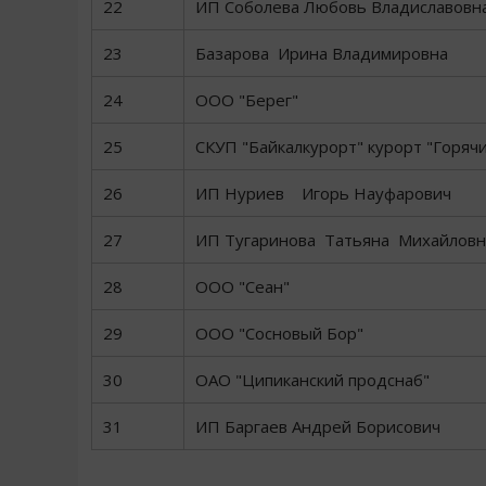
22
ИП Соболева Любовь Владиславовн
23
Базарова Ирина Владимировна
24
ООО "Берег"
25
СКУП "Байкалкурорт" курорт "Горячи
26
ИП Нуриев Игорь Науфарович
27
ИП Тугаринова Татьяна Михайловн
28
ООО "Сеан"
29
ООО "Сосновый Бор"
30
ОАО "Ципиканский продснаб"
31
ИП Баргаев Андрей Борисович