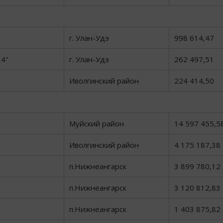
г. Улан-Удэ
998 614,47
4"
г. Улан-Удэ
262 497,51
Иволгинский район
224 414,50
Муйский район
14 597 455,5
Иволгинский район
4 175 187,38
п.Нижнеангарск
3 899 780,12
п.Нижнеангарск
3 120 812,83
п.Нижнеангарск
1 403 875,82