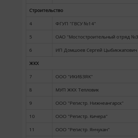
Строительство
4
ФГУП "ГВСУ №14"
5
ОАО "Мостостроительный отряд №3
6
ИП Домшоев Сергей Цыбикжапович
ЖКХ
7
ООО "ИКИБЗЯК"
8
МУП ЖКХ Тепловик
9
ООО "Регистр. Нижнеангарск"
10
ООО "Регистр. Кичера"
11
ООО "Регистр. Янчукан"