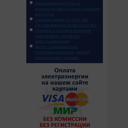
Коэффициенты оплаты
мощности для соответствующих
зон суток
Сальдирование по п.66 442
Постановления Правительства
Порядок и условия внесения
платежей по договору
энергоснабжения
Долги Садоводческих,
огороднических или дачных
объединений граждан