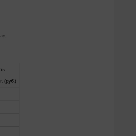
ар,
ть
. (руб.)