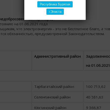
Республика Бурятия
г.Элиста
недобросовестных партнеров"
стоянию на 01.06.2021 года
икам, что электроэнергия - это не бесплатное благо, а тов
ется обязанностью, предусмотренной Законодательством.
Административный район
Задолженнос
на 01.06.2021г
Тарбагатайский район
100 713,62
Селенгинский район
40 581,63
Кяхтинский район
9 366,87