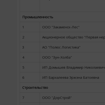
Промышленность
1
ООО "Закаменск-Лес"
2
Акционерное общество "Первая нер
3
АО "Полюс Логистика"
4
ООО "Зун-Холба"
5
ИП Домышев Владимир Николаевич
6
ИП Бархалеева Эржэна Батоевна
Строительство
7
ООО "ДорСтрой"