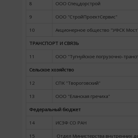
8
ООО Спецдорстрой
9
ООО "СтройПроектСервис"
10
Акционерное общество "УФСК Мост
ТРАНСПОРТ И СВЯЗЬ
11
ООО "Тугнуйское погрузочно-транс
Сельское хозяйство
12
СПК "Твороговский"
13
ООО "Еланская гречиха"
Федеральный бюджет
14
ИСЗФ СО РАН
15
Отдел Министерства внутренних д