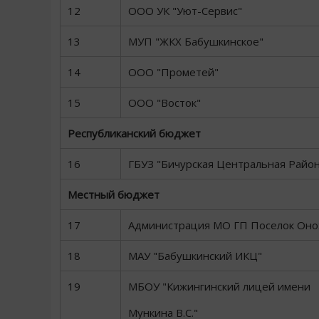
12
ООО УК "Уют-Сервис"
13
МУП "ЖКХ Бабушкинское"
14
ООО "Прометей"
15
ООО "Восток"
Республиканский бюджет
16
ГБУЗ "Бичурская Центральная Райо
Местный бюджет
17
Администрация МО ГП Поселок Оно
18
МАУ "Бабушкинский ИКЦ"
19
МБОУ "Кижингинский лицей имени
Мункина В.С."