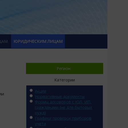
ЦАМ
ЮРИДИЧЕСКИМ ЛИЦАМ
Регион:
Категории
Акции
ии
Нормативные документы
Формы договоров с ЮЛ, ИП,
гражданами (не для бытовых
нужд)
Графики проверок приборов
учета