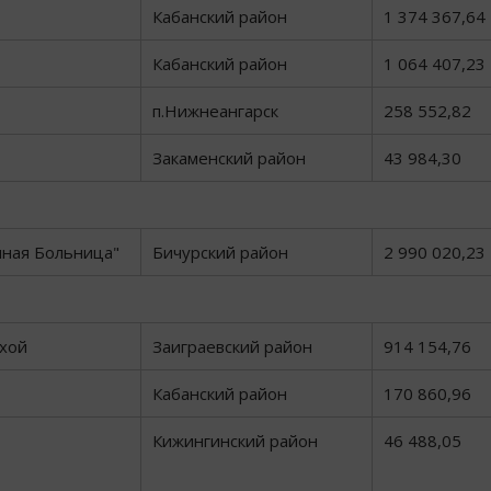
Кабанский район
1 374 367,64
Кабанский район
1 064 407,23
п.Нижнеангарск
258 552,82
Закаменский район
43 984,30
нная Больница"
Бичурский район
2 990 020,23
хой
Заиграевский район
914 154,76
Кабанский район
170 860,96
Кижингинский район
46 488,05