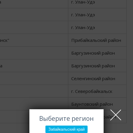
а
г. Улан-Удэ
г. Улан-Удэ
г. Улан-Удэ
нск"
Прибайкальский район
Баргузинский район
а
Баргузинский район
Селенгинский район
г. Северобайкальск
Баунтовский район
Кижингинский район
Выберите регион
Забайкальский край