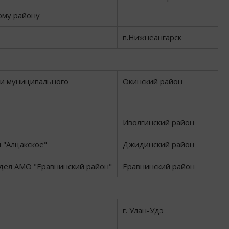
ому району
п.Нижнеангарск
и муниципального
Окинский район
Иволгинский район
 "Алцакское"
Джидинский район
дел АМО "Еравнинский район"
Еравнинский район
г. Улан-Удэ