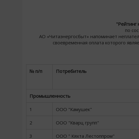
"Рейтинг 
по со
АО «Читаэнергосбыт» напоминает неплательщ
своевременная оплата которого явля
№ п/п
Потребитель
Промышленность
1
ООО "Камушек"
2
ООО "Кварц групп"
3
ООО " Кяхта Лестоппром"