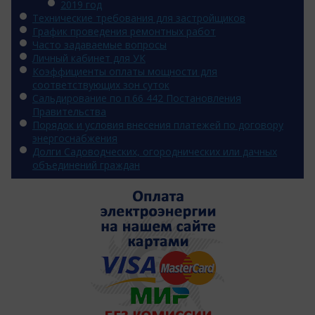
2019 год
Технические требования для застройщиков
График проведения ремонтных работ
Часто задаваемые вопросы
Личный кабинет для УК
Коэффициенты оплаты мощности для
соответствующих зон суток
Сальдирование по п.66 442 Постановления
Правительства
Порядок и условия внесения платежей по договору
энергоснабжения
Долги Садоводческих, огороднических или дачных
объединений граждан