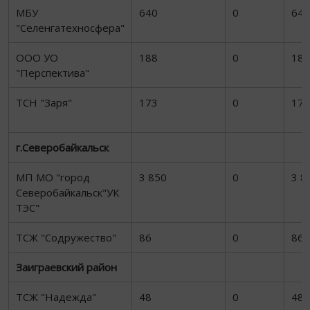
МБУ
640
0
640
"Селенгатехносфера"
ООО УО
188
0
188
"Перспектива"
ТСН "Заря"
173
0
173
г.Северобайкальск
МП МО "город
3 850
0
3 8
Северобайкальск"УК
ТЭС"
ТСЖ "Содружество"
86
0
86
Заиграевский район
ТСЖ "Надежда"
48
0
48