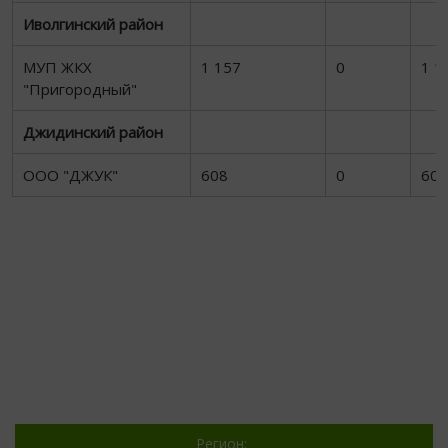
Иволгинский район
МУП ЖКХ
1 157
0
1 1
"Пригородный"
Джидинский район
ООО "ДЖУК"
608
0
608
Регион: