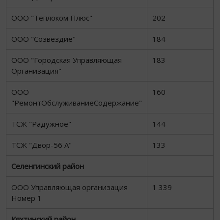
ООО "Теплоком Плюс"
202
ООО "Созвездие"
184
ООО "Городская Управляющая
183
Организация"
ООО
160
"РемонтОбслуживаниеСодержание"
ТСЖ "Радужное"
144
ТСЖ "Двор-56 А"
133
Селенгинский район
ООО Управляющая организация
1 339
Номер 1
Кяхтинский район