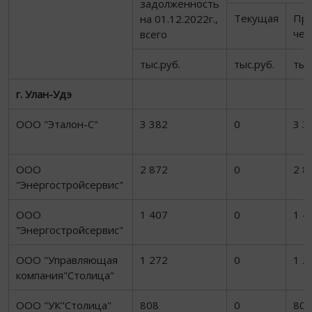
задолженность
Текущая
Про
на 01.12.2022г.,
чен
всего
тыс.руб.
тыс.руб.
тыс
г. Улан-Удэ
ООО "Эталон-С"
3 382
0
3 3
ООО
2 872
0
2 8
"Энергостройсервис"
ООО
1 407
0
1 4
"Энергостройсервис"
ООО "Управляющая
1 272
0
1 2
компания"Столица"
ООО "УК"Столица"
808
0
808