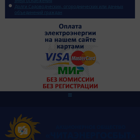
энергоснабжения
Долги Садоводческих, огороднических или дачных
объединений граждан