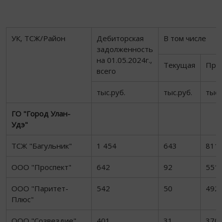
УК, ТСЖ/Район
Дебиторская
В том числе
задолженность
на 01.05.2024г.,
Текущая
Про
всего
тыс.руб.
тыс.руб.
тыс.
ГО "Город Улан-
Удэ"
ТСЖ "Багульник"
1 454
643
811
ООО "Проспект"
642
92
551
ООО "Паритет-
542
50
492
Плюс"
ООО "Созвездие"
401
31
370