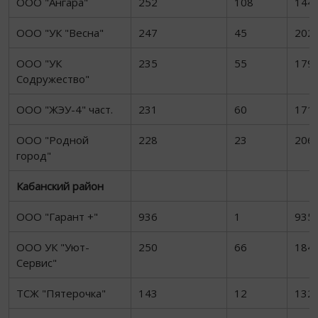
ООО "Ангара"
252
108
144
ООО "УК "Весна"
247
45
202
ООО "УК
235
55
179
Содружество"
ООО "ЖЭУ-4" част.
231
60
171
ООО "Родной
228
23
206
город"
Кабанский район
ООО "Гарант +"
936
1
935
ООО УК "Уют-
250
66
184
Сервис"
ТСЖ "Пятерочка"
143
12
132