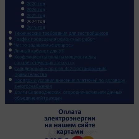
2020 год
2026 год
2025 год
2024 год
2019 год
Технические требования для застройщиков
График проведения ремонтных работ
Часто задаваемые вопросы
Личный кабинет для УК
Коэффициенты оплаты мощности для
соответствующих зон суток
Сальдирование по п.66 442 Постановления
Правительства
Порядок и условия внесения платежей по договору
энергоснабжения
Долги Садоводческих, огороднических или дачных
объединений граждан