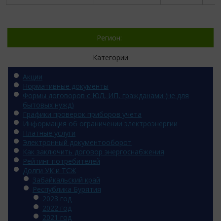
Регион:
Категории
Акции
Нормативные документы
Формы договоров с ЮЛ, ИП, гражданами (не для
бытовых нужд)
Графики проверок приборов учета
Информация об ограничении электроэнергии
Платные услуги
Электронный документооборот
Как заключить договор энергоснабжения
Рейтинг потребителей
Долги УК и ТСЖ
Забайкальский край
Республика Бурятия
2023 год
2022 год
2021 год