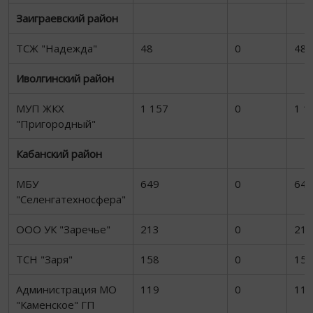
Заиграевский район
ТСЖ "Надежда"
48
0
48
Иволгинский район
МУП ЖКХ
1 157
0
1 1
"Пригородный"
Кабанский район
МБУ
649
0
649
"Селенгатехносфера"
ООО УК "Заречье"
213
0
213
ТСН "Заря"
158
0
158
Администрация МО
119
0
119
"Каменское" ГП