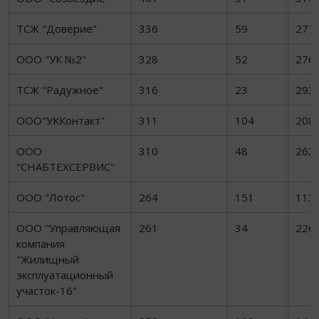
ТСЖ "Доверие"
336
59
277
ООО "УК №2"
328
52
276
ТСЖ "Радужное"
316
23
293
ООО"УККонтакт"
311
104
208
ООО
310
48
262
"СНАБТЕХСЕРВИС"
ООО "Лотос"
264
151
113
ООО "Управляющая
261
34
226
компания
"Жилищный
эксплуатационный
участок-16"