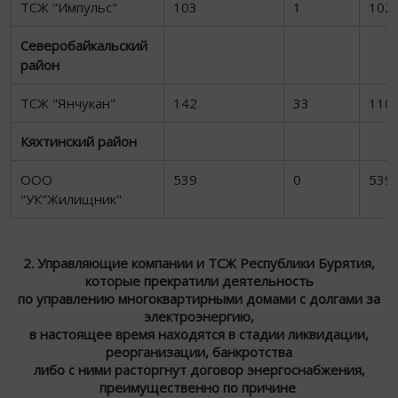
ТСЖ "Импульс"
103
1
102
Северобайкальский
район
ТСЖ "Янчукан"
142
33
110
Кяхтинский район
ООО
539
0
539
"УК"Жилищник"
2. Управляющие компании и ТСЖ Республики Бурятия,
которые прекратили деятельность
по управлению многоквартирными домами с долгами за
электроэнергию,
в настоящее время находятся в стадии ликвидации,
реорганизации, банкротства
либо с ними расторгнут договор энергоснабжения,
преимущественно по причине