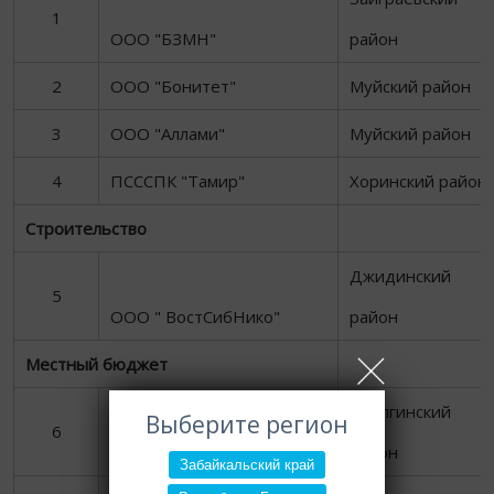
1
ООО "БЗМН"
район
2
ООО "Бонитет"
Муйский район
3
ООО "Аллами"
Муйский район
4
ПСССПК "Тамир"
Хоринский район
Строительство
Джидинский
5
ООО " ВостСибНико"
район
Местный бюджет
АМО СП "Гурульбинское"
Иволгинский
Выберите регион
6
Иволгинского района РБ
район
Забайкальский край