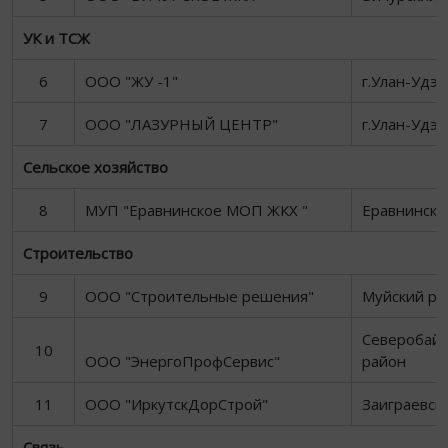
УК и ТСЖ
6
ООО "ЖУ -1"
г.Улан-Удэ
7
ООО "ЛАЗУРНЫЙ ЦЕНТР"
г.Улан-Удэ
Сельское хозяйство
8
МУП "Еравнинское МОП ЖКХ "
Еравнински
Строительство
9
ООО "Строительные решения"
Муйский ра
Северобайк
10
ООО "ЭнергоПрофСервис"
район
11
ООО "ИркутскДорСтрой"
Заиграевск
Связь