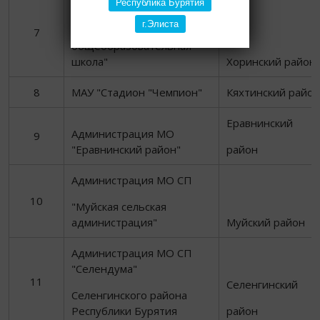
МБОУ "Верхне-Талецкая
Республика Бурятия
средняя
г.Элиста
7
общеобразовательная
школа"
Хоринский район
8
МАУ "Стадион "Чемпион"
Кяхтинский район
Еравнинский
Администрация МО
9
"Еравнинский район"
район
Администрация МО СП
10
"Муйская сельская
администрация"
Муйский район
Администрация МО СП
"Селендума"
11
Селенгинский
Селенгинского района
Республики Бурятия
район