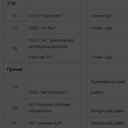
ТСЖ
16
ООО "Проспект"
г.Улан-Удэ
17
ООО "УК №2"
г.Улан-Удэ
ООО "УК "Жилищный
эксплуатационный
18
участок-16"
г.Улан-Удэ
Прочие
Прибайкальский
19
ООО "Антэкспресс"
район
ИП Носкова Любовь
20
Ильинична
Бичурский район
21
ИП Гулькин А.Ю.
Кабанский район