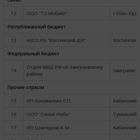
12
ООО "Т2 Мобайл"
г.Улан-Удэ
Республиканский бюджет
13
АУСО РБ "Кяхтинский ДИ"
Кяхтинский
Федеральный бюджет
Отдел МВД РФ по Заиграевскому
14
Заиграевск
району
Прочие отрасли
15
ИП Коновалова Е.П.
Кабанский 
16
ООО "Синее Небо"
Тункиский 
17
ИП Шанчуров А. М.
Кабанский 