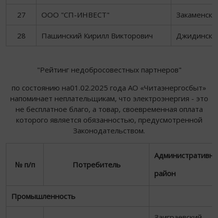
27
ООО "СП-ИНВЕСТ"
Закаменски
28
Пашинский Кирилл Викторович
Джидински
"Рейтинг недобросовестных партнеров"
по состоянию на01.02.2025 года АО «Читаэнергосбыт»
напоминает неплательщикам, что электроэнергия - это
не бесплатное благо, а товар, своевременная оплата
которого является обязанностью, предусмотренной
Законодательством.
Административн
№ п/п
Потребитель
район
Промышленность
Заиграевский