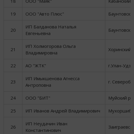
18
ООО "Маяк"
Кабанский 
19
ООО "Авто Плюс"
Баунтовски
ИП Балданова Наталья
20
Баунтовски
Евгеньевна
ИП Холмогорова Ольга
21
Хоринский 
Владимировна
22
АО "ЖТК"
г.Улан-Удэ
ИП Имыкшенова Агнесса
23
г. Североба
Антроповна
24
ООО "БИТ"
Муйский ра
25
ИП Иванов Андрей Владимирович
Мухоршиби
ИП Неудачин Иван
26
Заиграевск
Константинович