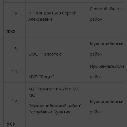
Северобайкальск
ИП Кондратьев Сергей
12
Алексеевич
район
ЖКХ
Мухоршибирский
13
ООО "Теплотех"
район
Прибайкальский
14
МУП "Ярцы"
район
МУ "Комитет по УИ и МХ
МО
15
Мухоршибирский
"Мухоршибирский район"
Республики Бурятия
район
УК и