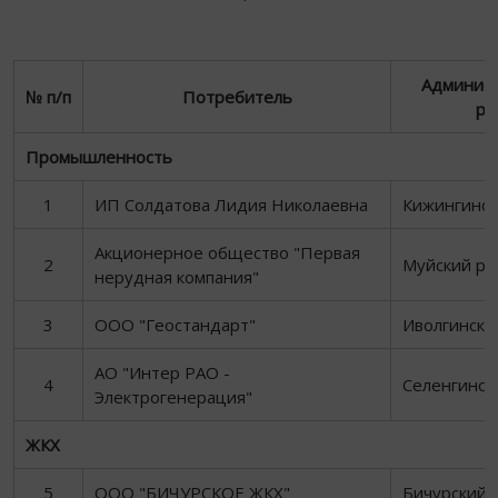
Админис
№ п/п
Потребитель
ра
Промышленность
1
ИП Солдатова Лидия Николаевна
Кижингинск
Акционерное общество "Первая
2
Муйский ра
нерудная компания"
3
ООО "Геостандарт"
Иволгински
АО "Интер РАО -
4
Селенгинск
Электрогенерация"
ЖКХ
5
ООО "БИЧУРСКОЕ ЖКХ"
Бичурский 