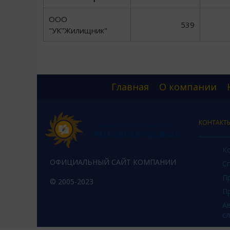
ООО
539
"УК"Жилищник"
Главная
О компании
КОНТАКТ
К
ОФИЦИАЛЬНЫЙ САЙТ КОМПАНИИ
С
П
© 2005-2023
П
А
с