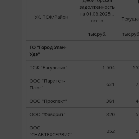
Дебиторская
задолженность
на 01.08.2025г.,
УК, ТСЖ/Район
Текуща
всего
тыс.руб.
тыс.руб
ГО "Город Улан-
Удэ"
ТСЖ "Багульник"
1 504
55
ООО "Паритет-
631
7
Плюс"
ООО "Проспект"
381
4
ООО "Фаворит"
320
5
ООО
252
5
"СНАБТЕХСЕРВИС"