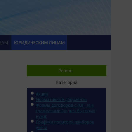
ЦАМ
ЮРИДИЧЕСКИМ ЛИЦАМ
Регион:
Категории
Акции
Нормативные документы
Формы договоров с ЮЛ, ИП,
гражданами (не для бытовых
нужд)
Графики проверок приборов
учета