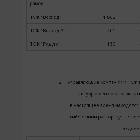
район
ТСЖ "Восход"
1 862
ТСЖ "Восход 2"
401
ТСЖ "Радуга"
150
2. Управляющие компании и ТСЖ Р
по управлению многоквар
в настоящее время находятся 
либо с ними расторгнут дого
задолж