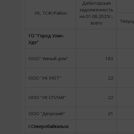
Дебиторская
задолженность
УК, ТСЖ/Район
на 01.08.2025г.,
Текущ
всего
ГО "Город Улан-
Удэ"
ООО" Умный дом"
183
ООО "УК УЮТ"
22
ООО "УК СПЛАВ"
22
ООО "Дворский"
21
г.Северобайкальск