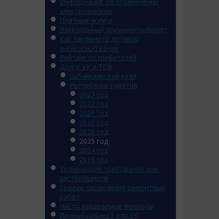
Информация об ограничении
электроэнергии
Платные услуги
Электронный документооборот
Как заключить договор
энергоснабжения
Рейтинг потребителей
Долги УК и ТСЖ
Забайкальский край
Республика Бурятия
2023 год
2022 год
2021 год
2020 год
2026 год
2025 год
2024 год
2019 год
Технические требования для
застройщиков
График проведения ремонтных
работ
Часто задаваемые вопросы
Личный кабинет для УК