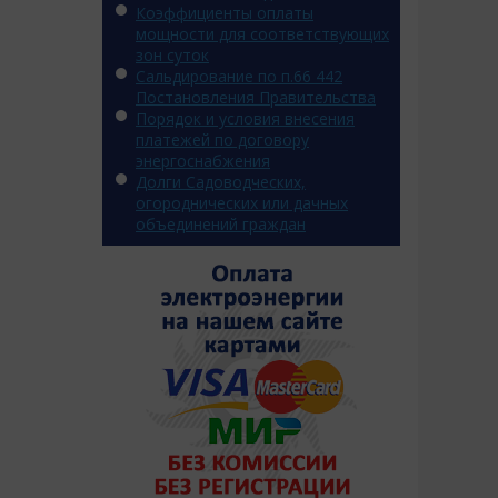
Коэффициенты оплаты
мощности для соответствующих
зон суток
Сальдирование по п.66 442
Постановления Правительства
Порядок и условия внесения
платежей по договору
энергоснабжения
Долги Садоводческих,
огороднических или дачных
объединений граждан