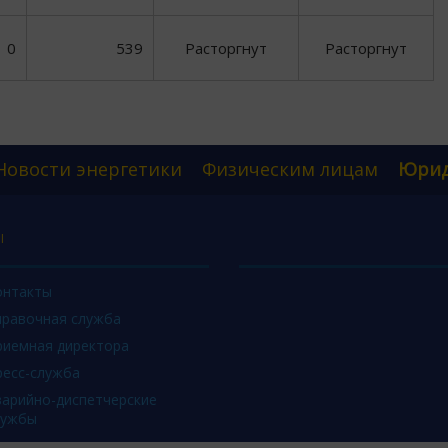
0
539
Расторгнут
Расторгнут
Новости энергетики
Физическим лицам
Юрид
Ы
онтакты
правочная служба
риемная директора
ресс-служба
варийно-диспетчерские
лужбы