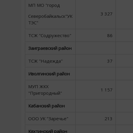
МП МО "город
3 327
Северобайкальск"УК
ТЭС"
ТСЖ "Содружество"
86
Заиграевский район
ТСЖ "Надежда"
37
Иволгинский район
МУП ЖКХ
1 157
"Пригородный"
Кабанский район
ООО УК "Заречье"
213
Кяхтинский район