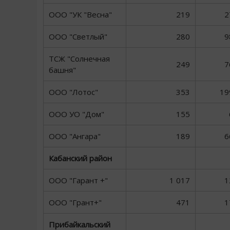
ООО "УК "Весна"
219
2
ООО "Светлый"
280
9
ТСЖ "Солнечная
249
7
башня"
ООО "Лотос"
353
19
ООО УО "Дом"
155
ООО "Ангара"
189
6
Кабанский район
ООО "Гарант +"
1 017
1
ООО "Грант+"
471
1
Прибайкальский