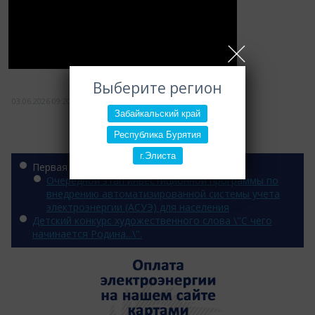
Выберите регион
03.06.2026
09:20
Забайкальский край
Республика Бурятия
Категории
г.Элиста
Первая категория
Очередной этап инвестиционной программы по
внедрению автоматизированной системы учета
электроэнергии (АСУЭ) для населения
Детский конкурс художественного слова \"С чего
начинается Родина...\".