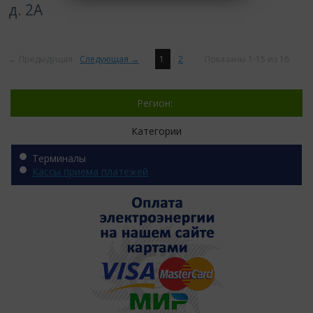
д. 2А
← Предыдущая
Следующая →
1
2
Показаны 1-15 из 16
Регион:
Категории
Терминалы
Кассы приема платежей