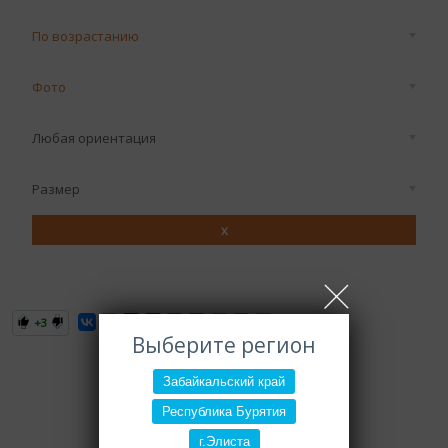
По возрастанию
Фото
Любая ориентация
Размер
x
+3
Выберите регион
Забайкальский край
Республика Бурятия
г.Элиста