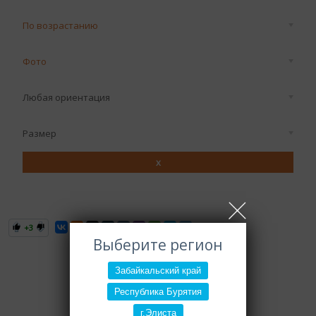
По возрастанию
Фото
Любая ориентация
Размер
x
+3
Выберите регион
Забайкальский край
Республика Бурятия
г.Элиста