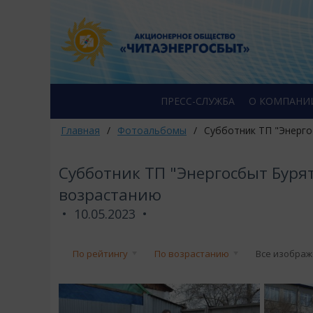
ПРЕСС-СЛУЖБА
О КОМПАНИ
Главная
/
Фотоальбомы
/
Субботник ТП "Энерго
Субботник ТП "Энергосбыт Бурят
возрастанию
10.05.2023
По рейтингу
По возрастанию
Все изобра