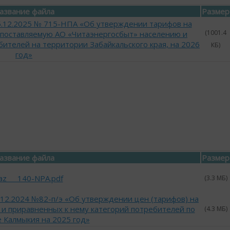
азвание файла
Размер
25.12.2025 № 715-НПА «Об утверждении тарифов на
(1001.4
 поставляемую АО «Читаэнергосбыт» населению и
ителей на территории Забайкальского края, на 2026
КБ)
год»
азвание файла
Размер
kaz___140-NPA.pdf
(3.3 МБ)
.12.2024 №82-п/э «Об утверждении цен (тарифов) на
 и приравненных к нему категорий потребителей по
(4.3 МБ)
 Калмыкия на 2025 год»