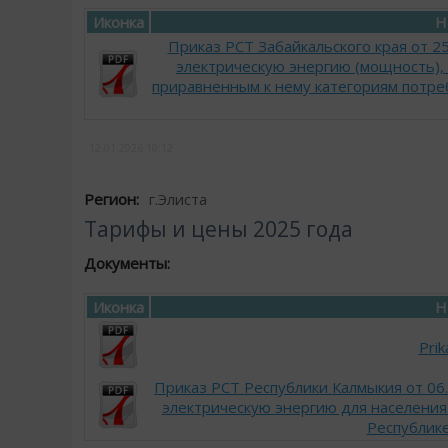
Иконка
Н
Приказ РСТ Забайкальского края от 
электрическую энергию (мощность),
приравненным к нему категориям потреб
12.01.2026
10:12
Регион:
г.Элиста
Тарифы и цены 2025 года
Документы:
Иконка
Н
Pri
Приказ РСТ Республики Калмыкия от 06
электрическую энергию для населения
Республике