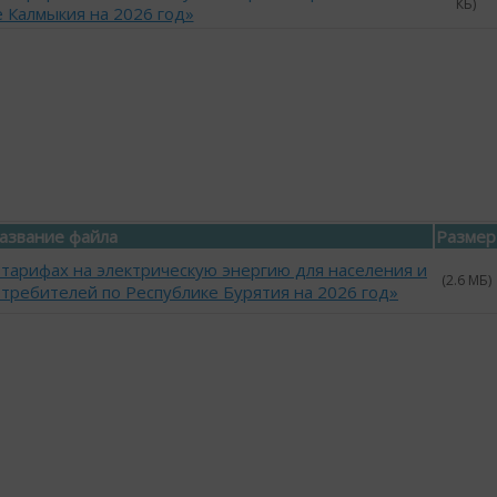
КБ)
 Калмыкия на 2026 год»
азвание файла
Размер
 тарифах на электрическую энергию для населения и
(2.6 МБ)
требителей по Республике Бурятия на 2026 год»