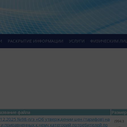
И
РАСКРЫТИЕ ИНФОРМАЦИИ
УСЛУГИ
ФИЗИЧЕСКИМ ЛИ
азвание файла
Размер
.12.2025 №98-п/э «Об утверждении цен (тарифов) на
(994.3
 и приравненных к нему категорий потребителей по