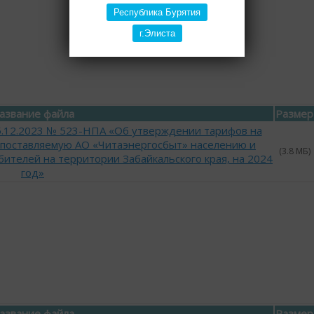
Республика Бурятия
г.Элиста
азвание файла
Размер
15.12.2023 № 523-НПА «Об утверждении тарифов на
 поставляемую АО «Читаэнергосбыт» населению и
(3.8 МБ)
ителей на территории Забайкальского края, на 2024
год»
азвание файла
Размер