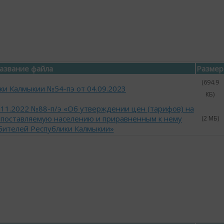
азвание файла
Размер
(694.9
ки Калмыкии №54-пэ от 04.09.2023
КБ)
.11.2022 №88-п/э «Об утверждении цен (тарифов) на
 поставляемую населению и приравненным к нему
(2 МБ)
бителей Республики Калмыкии»