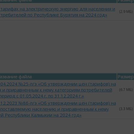
 тарифах на электрическую энергию для населения и
(2.9 МБ)
требителей по Республике Бурятия на 2024 год»
азвание файла
Размер
.04.2024 №25-п/э «Об утверждении цен (тарифов) на
я и приравненным к нему категориям потребителей
(6.7 МБ)
риод с 01.05.2024 г. по 31.12.2024 г.»
.12.2023 №86-п/э «Об утверждении цен (тарифов) на
 поставляемую населению и приравненным к нему
(3.3 МБ)
й Республики Калмыкии на 2024 год»