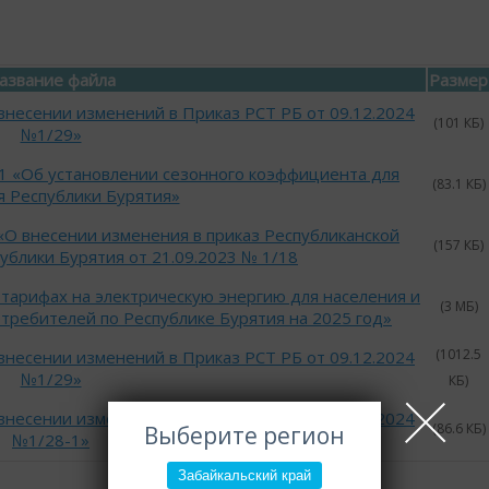
азвание файла
Размер
внесении изменений в Приказ РСТ РБ от 09.12.2024
(101 КБ)
№1/29»
-1 «Об установлении сезонного коэффициента для
(83.1 КБ)
я Республики Бурятия»
«О внесении изменения в приказ Республиканской
(157 КБ)
ублики Бурятия от 21.09.2023 № 1/18
 тарифах на электрическую энергию для населения и
(3 МБ)
требителей по Республике Бурятия на 2025 год»
(1012.5
внесении изменений в Приказ РСТ РБ от 09.12.2024
№1/29»
КБ)
внесении изменений в Приказ РСТ РБ от 09.12.2024
(86.6 КБ)
Выберите регион
№1/28-1»
Забайкальский край