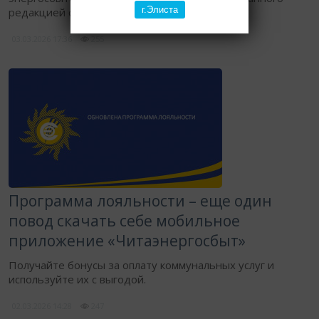
г.Элиста
редакцией сетевого издания «ЭнергоНьюс».
03.03.2026
17:36
255
Программа лояльности – еще один
повод скачать себе мобильное
приложение «Читаэнергосбыт»
​Получайте бонусы за оплату коммунальных услуг и
используйте их с выгодой.
02.03.2026
14:28
247