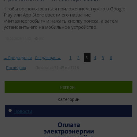
Чтобы воспользоваться приложением, нужно в Google
Play или App Store ввести его название
«Читаэнергосбыт» и нажать кнопку поиска, а затем
установить его на мобильное устройство.
13.02.2026
14:52
351
← Предыдущая
Следующая →
1
2
3
4
5
6
Последняя
Показаны 31-45 из 1718
Регион:
Категории
Новости