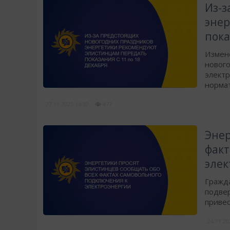
Из-з
энер
пока
Измен
нового
элект
нормат
27.11.2025
16:32
477
Энер
факт
элек
Гражда
подвер
привес
24.11.2