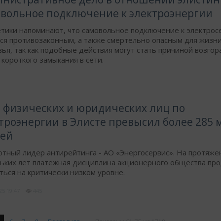
вольное подключение к электроэнергии
тики напоминают, что самовольное подключение к электрос
ся противозаконным, а также смертельно опасным для жизни
ья, так как подобные действия могут стать причиной возгор
 короткого замыкания в сети.
 физических и юридических лиц по
троэнергии в Элисте превысил более 285 
лей
тный лидер антирейтинга - АО «Энергосервис». На протяже
льких лет платежная дисциплина акционерного общества пр
ться на критически низком уровне.
025
19:47
445