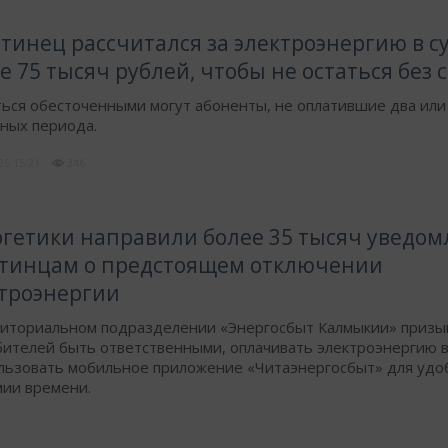
тинец рассчитался за электроэнергию в с
е 75 тысяч рублей, чтобы не остаться без 
ься обесточенными могут абоненты, не оплатившие два или
ных периода.
025
15:21
346
гетики направили более 35 тысяч уведо
стинцам о предстоящем отключении
троэнергии
риториальном подразделении «Энергосбыт Калмыкии» приз
бителей быть ответственными, оплачивать электроэнергию 
льзовать мобильное приложение «Читаэнергосбыт» для удо
мии времени.