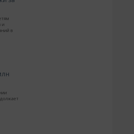
етям
 и
аний в
млн
нии
одолжает