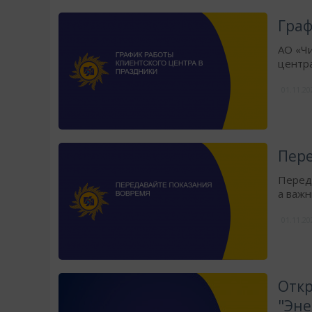
​Гра
АО «Ч
центра
01.11.2
Пере
​Перед
а важ
01.11.2
Отк
"Эне