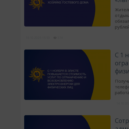
​Жител
отдых
обязал
рублей
16.10.2025
15:53
374
С 1 
огра
физи
Получ
телефо
работ
14.10.2
Сотр
адми