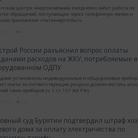
нтском центре энергокомпании ежедневно кипит работа по
отке обращений, поступающих через телефонную линию и
ьное приложение «Читаэнергосбыт».
025
16:01
363
строй России разъяснил вопрос оплаты
данами расходов на ЖКУ, потребляемые 
борудованном ОДПУ
в доме установлены индивидуальные и общедомовые прибор
чёт платы за соответствующие ресурсы должен вестись исхо
ний таких приборов (ч. 1 ст. 157 ЖК РФ).
025
15:35
1160
овный суд Бурятии подтвердил штраф хоз
евого дома за оплату электричества по
отному» тарифу