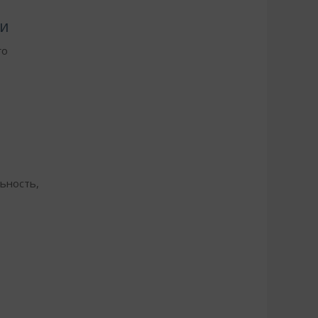
ки
го
ьность,