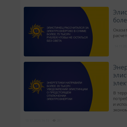
Элис
боле
Оказат
расчет
14.11.2
Энер
эли
элек
В тер
потре
и испо
эконо
13.11.2025
16:15
281