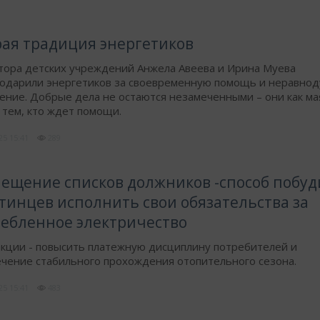
ая традиция энергетиков
тора детских учреждений Анжела Авеева и Ирина Муева
годарили энергетиков за своевременную помощь и неравно
ние. Добрые дела не остаются незамеченными – они как ма
 тем, кто ждет помощи.
025
15:41
289
ещение списков должников -способ побуд
тинцев исполнить свои обязательства за
ебленное электричество
кции - повысить платежную дисциплину потребителей и
чение стабильного прохождения отопительного сезона.
025
15:41
483