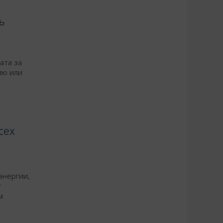
ь
ата за
ию или
сех
энергии,
т
м