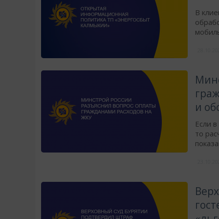
В клие
обраб
мобил
28.10.2
​Мин
граж
и о
Если 
то рас
показа
23.10.2
Верх
гост
«льг