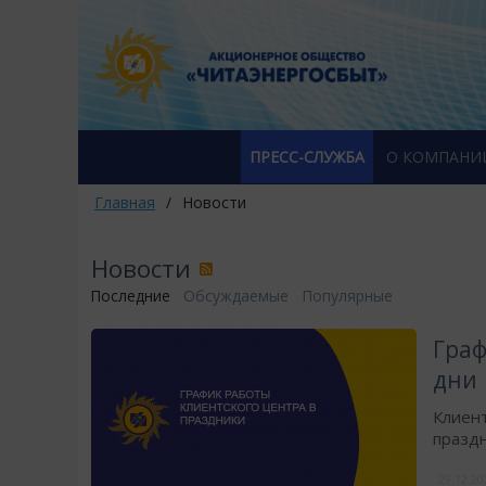
ПРЕСС-СЛУЖБА
О КОМПАНИ
Главная
/
Новости
Новости
Последние
Обсуждаемые
Популярные
​Гра
дни
Клиент
празд
29.12.2