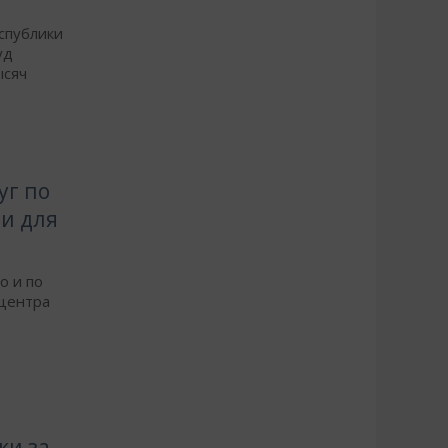
спублики
уд
ысяч
уг по
и для
о и по
 центра
ки за