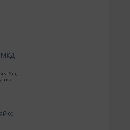
в МКД
ы учёта,
дя из
яйке