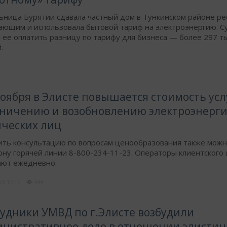
ьница Бурятии сдавала частный дом в Тункинском районе ре
ающим и использовала бытовой тариф на электроэнергию. С
 ее оплатить разницу по тарифу для бизнеса — более 297 т
.
ноября в Элисте повышается стоимость усл
ничению и возобновлению электроэнерги
ческих лиц
ить консультацию по вопросам ценообразования также можн
ну горячей линии 8-800-234-11-23. Операторы клиентского
ают ежедневно.
025
17:17
444
удники УМВД по г.Элисте возбудили
нистративное дело в отношении элистин