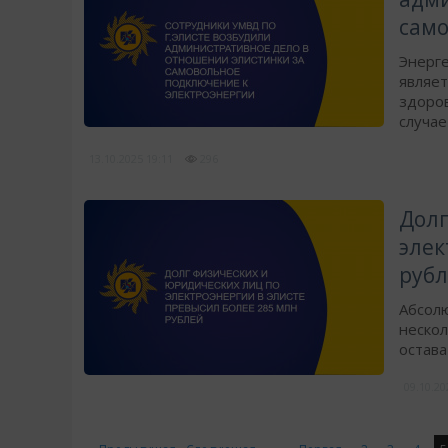
само
Энерге
являет
здоров
случае
13.10.2025
19:11
296
Долг
элек
руб
Абсолю
неско
остава
09.10.2