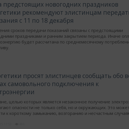
а предстоящих новогодних праздников
гетики рекомендуют элистинцам передат
зания с 11 по 18 декабря
ения сроков передачи показаний связаны с предстоящими
дними праздниками и ранним закрытием периода. Иначе опл
роэнергию будет рассчитана по среднемесячному потреблен
иву.
гетики просят элистинцев сообщать обо в
ах самовольного подключения к
троэнергии
не, целью которых является незаконное получение электро
гают опасности не только себя, но и окружающих. Это може
ти к короткому замыканию, возгоранию и несчастным случая
025
17:53
486