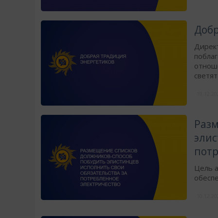
Добр
Дирек
побла
отноше
светят
19.12.2
Разм
элис
потр
Цель а
обеспе
10.12.2