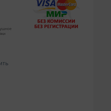
душное
яки
ить