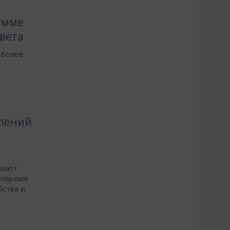
умме
света
 более
млений
ывают
вовремя
бства и