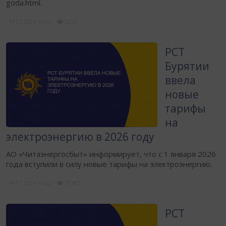
goda.html.
14.01.2026
16:06
1267
​РСТ
Бурятии
ввела
новые
тарифы
на
электроэнергию в 2026 году
АО «Читаэнергосбыт» информирует, что с 1 января 2026
года вступили в силу ​новые тарифы на электроэнергию.
14.01.2026
11:22
10187
​РСТ