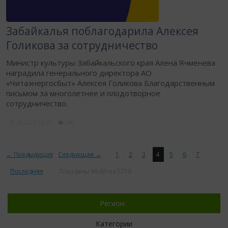
Забайкалья поблагодарила Алексея
Голикова за сотрудничество
Министр культуры Забайкальского края Алена Ячменева
наградила генерального директора АО
«Читаэнергосбыт» Алексея Голикова Благодарственным
письмом за многолетнее и плодотворное
сотрудничество.
30.12.2025
16:01
240
← Предыдущая
Следующая →
1
2
3
4
5
6
7
Последняя
Показаны 46-60 из 1718
Регион:
Категории