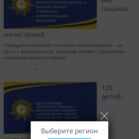
без
лишних
начислений
Передача показаний счетчиков электроэнергии – не
просто формальность, а важный элемент управления
коммунальными расходами
03.02.2026
16:00
304
​120
детей-
Выберите регион