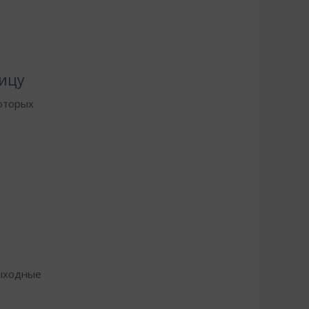
а
ицу
которых
выходные