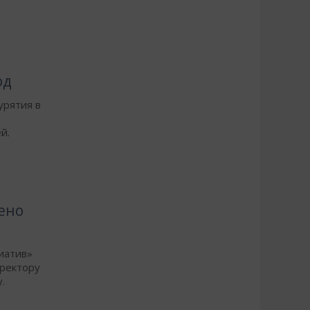
од
урятия в
й.
ено
иатив»
иректору
.