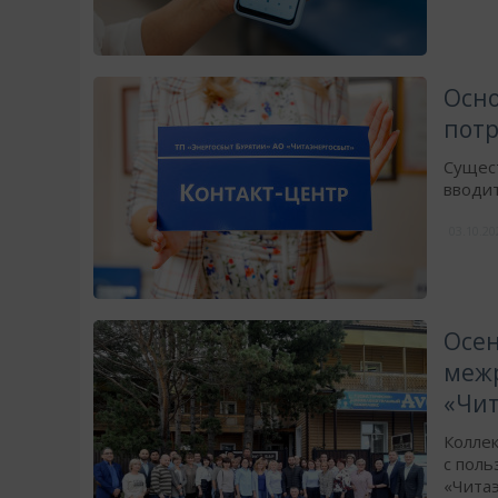
Осно
потр
Сущест
вводит
03.10.2
Осен
меж
«Чит
Колле
с поль
«Чита