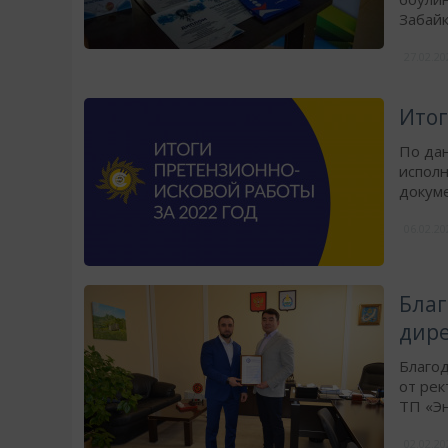
Забайк
27.02.2
Итог
По дан
испол
докуме
06.02.2
Благ
дире
Благод
от рек
ТП «Э
02.02.2