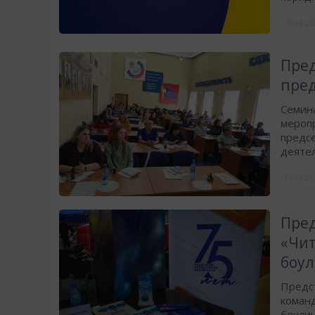
02.04.2
​Пре
пред
Семина
мероп
предс
деятел
13.03.2
​Пре
«Чит
боул
Предс
команд
боули