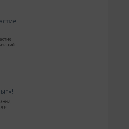
астие
частие
низаций
ыт»!
ании,
я и