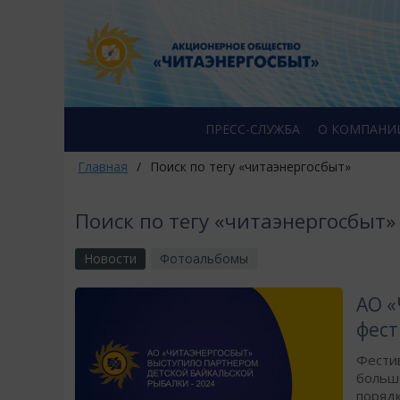
ПРЕСС-СЛУЖБА
О КОМПАНИ
Главная
/
Поиск по тегу «читаэнергосбыт»
Поиск по тегу «читаэнергосбыт»
Новости
Фотоальбомы
АО «
фест
Фестив
большо
порядк