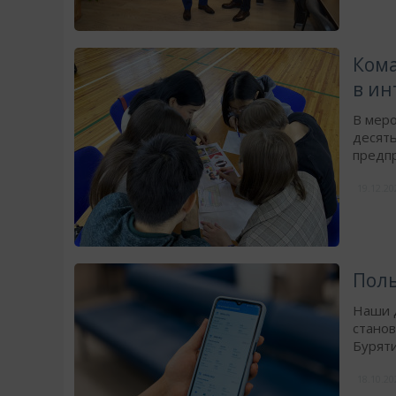
Кома
в ин
В меро
десят
предпр
19.12.2
Поль
Наши д
станов
Буряти
18.10.2