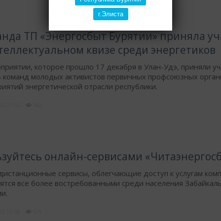
г.Элиста
нда ТП «Энергосбыт Бурятии» приняла уч
теллектуальном квизе среди энергетиков
приятии, которое прошло 17 декабря в Улан-Удэ, приняли у
ь команд молодых активистов первичных профсоюзных орга
иятий энергетической отрасли республики.
022
17:55
592
зуйтесь онлайн-сервисами «Читаэнергосб
истанционные сервисы, облегчающие доступ к услугам комп
ятся все более востребованными среди населения Забайкаль
и.
022
16:58
679