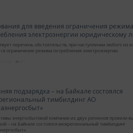
вания для введения ограничения режим
ебления электроэнергии юридическому л
вует перечень обстоятельств, при наступлении любого из 
ся ограничение режима потребления электроэнергии.
022
17:00
671
няя подзарядка – на Байкале состоялся
региональный тимбилдинг АО
аэнергосбыт»
ктивы энергосбытовой компании из двух регионов провели 
зой – на Байкале состоялся межрегиональный тимбилдинг
энергосбыт».