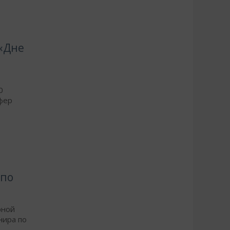
 «Дне
0
фер
 по
рной
нира по