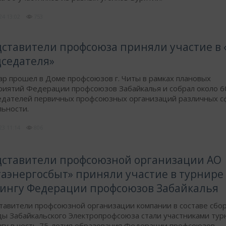
024
13:02
753
дставители профсоюза приняли участие в
седателя»
р прошел в Доме профсоюзов г. Читы в рамках плановых
риятий Федерации профсоюзов Забайкалья и собрал около 6
едателей первичных профсоюзных организаций различных с
ьности.
023
11:14
806
дставители профсоюзной организации АО
аэнергосбыт» приняли участие в турнире
ингу Федерации профсоюзов Забайкалья
тавители профсоюзной организации компании в составе сбо
ы Забайкальского Электропрофсоюза стали участниками тур
нгу в честь 75-летия образования Федерации профсоюзов