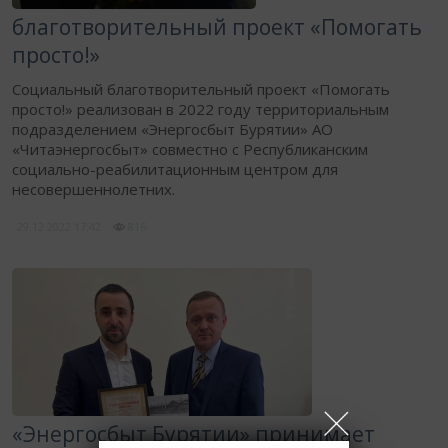
благотворительный проект «Помогать
просто!»
Социальный благотворительный проект «Помогать
просто!» реализован в 2022 году территориальным
подразделением «Энергосбыт Бурятии» АО
«Читаэнергосбыт» совместно с Республиканским
социально-реабилитационным центром для
несовершеннолетних.
29.12.2022
17:42
816
«Энергосбыт Бурятии» принимает