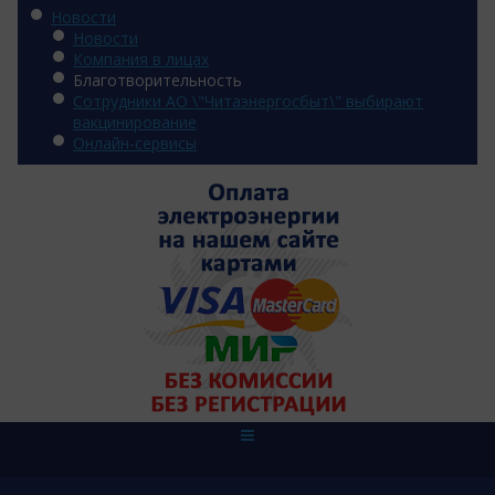
Новости
Новости
Компания в лицах
Благотворительность
Сотрудники АО \"Читаэнергосбыт\" выбирают
вакцинирование
Онлайн-сервисы