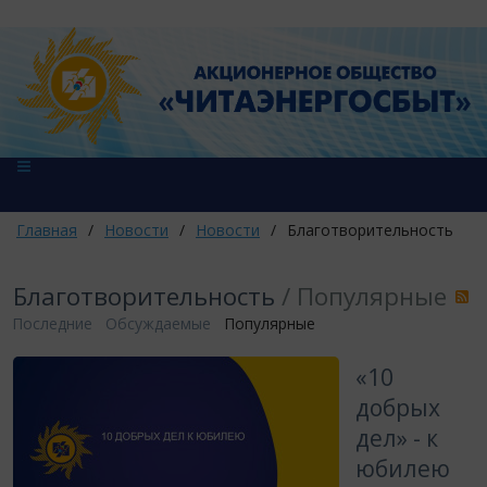
Главная
/
Новости
/
Новости
/
Благотворительность
Благотворительность
/ Популярные
Последние
Обсуждаемые
Популярные
«10
добрых
дел» - к
юбилею